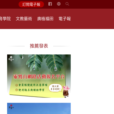
简
訂閱電子報
体
中
育學院
文教藝術
廣植福田
電子報
文
English
推薦發表