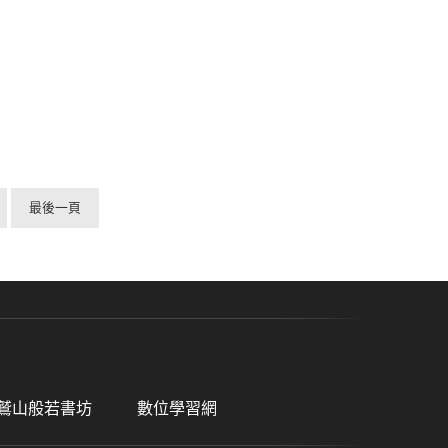
最後一頁
鷲山般若書坊
數位學習網