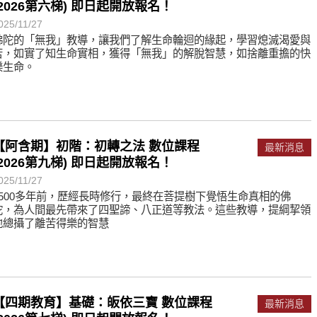
(2026第六梯) 即日起開放報名！
025/11/27
佛陀的「無我」教導，讓我們了解生命輪迴的緣起，學習熄滅渴愛與
苦，如實了知生命實相，獲得「無我」的解脫智慧，如捨離重擔的快
樂生命。
【阿含期】初階：初轉之法 數位課程
最新消息
(2026第九梯) 即日起開放報名！
025/11/27
2500多年前，歷經長時修行，最終在菩提樹下覺悟生命真相的佛
陀，為人間最先帶來了四聖諦、八正道等教法。這些教導，提綱挈領
地總攝了離苦得樂的智慧
【四期教育】基礎：皈依三寶 數位課程
最新消息