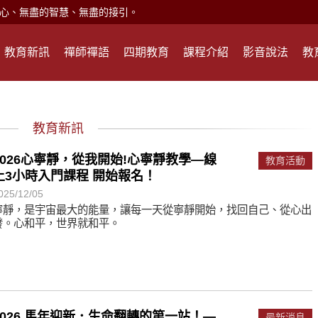
心、無盡的智慧、無盡的接引。
現。
教育新訊
禪師禪語
四期教育
課程介紹
影音說法
教
心頭就開。
何在？
遙，讓生命更寬廣。
惡業；正面積極樂觀，就是生活禪。
教育新訊
能沉澱，才能傾聽。
2026心寧靜，從我開始!心寧靜教學—線
教育活動
上3小時入門課程 開始報名！
025/12/05
滅。
寧靜，是宇宙最大的能量，讓每一天從寧靜開始，找回自己、從心出
發。心和平，世界就和平。
心、無盡的智慧、無盡的接引。
現。
心頭就開。
2026 馬年迎新．生命翻轉的第一站！—
最新消息