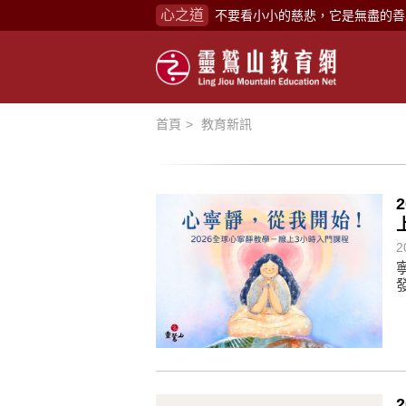
不要看小小的慈悲，它是無盡的善
心之道
禪修，讓思緒單純，讓靈性清楚顯
念頭在心頭，不舒服；轉個念頭，
煩惱如同下雨，當雨過天晴，雨復
首頁
教育新訊
懂得消化煩惱，便能讓生活自在逍
負面是惡業，消極是惡業，悲觀是
生命是不斷流動地，安靜下來，才
不執著、不妄想，當下即圓滿。
2
心不跟隨現下煩惱，不隨就不會生
學佛，就是學著拭去塵埃。
不要看小小的慈悲，它是無盡的善
禪修，讓思緒單純，讓靈性清楚顯
念頭在心頭，不舒服；轉個念頭，