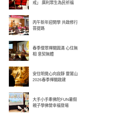
戒」 廣利眾生為民祈福
丙午新年迎開學 共啟修行
菩提路
春季僧眾禪關圓滿 心住無
相 意契無體
安住明覺心向寂靜 靈鷲山
2026春季禪關啟建
大手小手牽佛陀FUN暑假
親子學佛營幸福登場