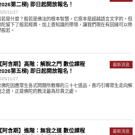
(2026第二梯) 即日起開放報名！
025/11/27
般若是什麼？般若是佛法的根本智慧，它原本是超越語言文字的，但
佛陀留下了般若經典，加上善知識的帶領，讓我們現在有因緣可以修
學般若。
【阿含期】高階：解脫之門 數位課程
最新消息
(2026第五梯) 即日起開放報名！
025/11/27
以佛陀因應眾生各式問題所教導的三十七道品，善巧引導眾生走向解
脫之道，正是佛陀的教法最為珍貴之處。
【阿含期】進階：無我之道 數位課程
最新消息