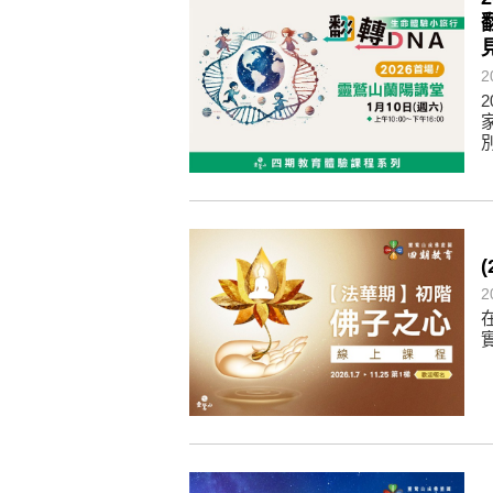
煩惱如同下雨，當雨過天晴，雨復
懂得消化煩惱，便能讓生活自在逍
負面是惡業，消極是惡業，悲觀是
2
生命是不斷流動地，安靜下來，才
不執著、不妄想，當下即圓滿。
2