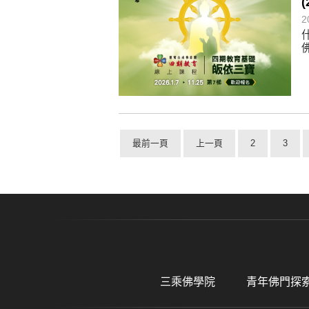
2
最前一頁
上一頁
2
3
三乘佛學院
青年佛門探