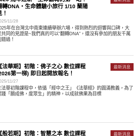
何在？
翻轉DNA・生命體驗小旅行 1/10 蘭陽
遙，讓生命更寬廣。
見！
惡業；正面積極樂觀，就是生活禪。
025/11/28
2025年在台灣北中南東連續舉辦六場，得到熱烈的迴響與口碑，大
能沉澱，才能傾聽。
家共同的見證是~我們真的可以"翻轉DNA"，還沒有參加的朋友千萬
別錯過！
【法華期】初階：佛子之心 數位課程
最新消息
(2026第一梯) 即日起開放報名！
025/11/27
在法華初階課程中，依循「經中之王」《法華經》的圓滿教義，為了
實踐「願成佛，度眾生」的精神，以成就佛果為目標
【般若期】初階：智慧之本 數位課程
最新消息