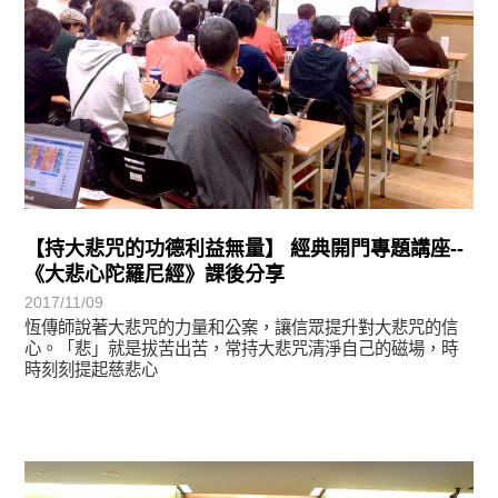
【持大悲咒的功德利益無量】 經典開門專題講座--
《大悲心陀羅尼經》課後分享
2017/11/09
恆傳師說著大悲咒的力量和公案，讓信眾提升對大悲咒的信
心。「悲」就是拔苦出苦，常持大悲咒清淨自己的磁場，時
時刻刻提起慈悲心
學習分享