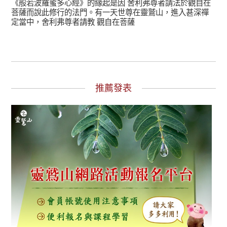
《般若波羅蜜多心經》的緣起是因 舍利弗尊者請法於觀自在
菩薩而說此修行的法門。有一天世尊在靈鷲山，進入甚深禪
定當中，舍利弗尊者請教 觀自在菩薩
推薦發表