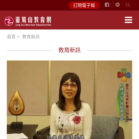
简
訂閱電子報
体
中
文
首頁
教育新訊
English
教育新訊
學習分享