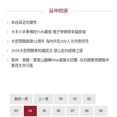
延伸閱讀
本自具足的靈性
大手小手牽佛陀FUN暑假 親子學佛營幸福登場
大悲閉關啟建15周年 海內外近200人次共修持咒
2026大悲閉關善知識說法 發心走向成佛之道
靠岸．覺醒－靈鷲山翻轉DNA基隆大回響--在四期教育體驗中
重見生命可能
最前一頁
上一頁
90
91
92
93
94
95
96
97
98
99