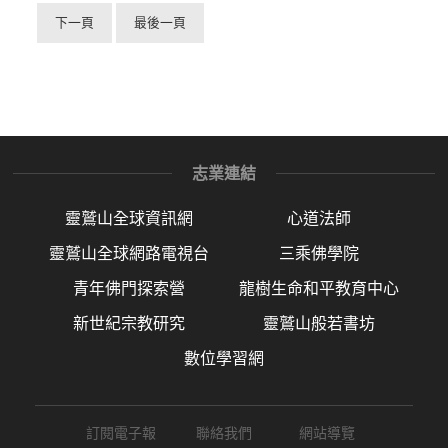
下一頁
最後一頁
志業連結
靈鷲山全球資訊網
心道法師
靈鷲山全球網路電視台
三乘佛學院
青年佛門探索營
龍樹生命和平教育中心
新世紀宗教研究
靈鷲山般若書坊
數位學習網
訂閱電子報
聯絡我們
網站導覽