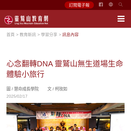
简
訂閱電子報
体
中
文
首頁
教育新訊
學習分享
訊息內容
English
心念翻轉DNA 靈鷲山無生道場生命
體驗小旅行
圖 /
慧命成長學院
文 /
柯玫如
2025/02/17