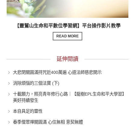
【靈鷲山生命和平數位學習網】平台操作影片教學
READ MORE
延伸閱讀
大悲閉關圓滿持咒近400萬遍 心道法師慈悲開示
消除煩惱的三個法寶 (下)
十載願力，照亮青年修行心路｜【龍樹EPL生命和平大學習】
美好持續發生
本自具足的靈性
春季僧眾禪關圓滿 心住無相 意契無體