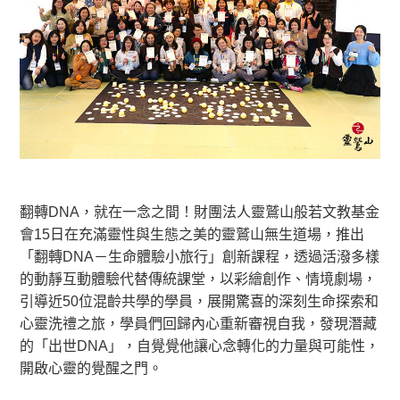
翻轉DNA，就在一念之間！財團法人靈鷲山般若文教基金
會15日在充滿靈性與生態之美的靈鷲山無生道場，推出
「翻轉DNA－生命體驗小旅行」創新課程，透過活潑多樣
的動靜互動體驗代替傳統課堂，以彩繪創作、情境劇場，
引導近50位混齡共學的學員，展開驚喜的深刻生命探索和
心靈洗禮之旅，學員們回歸內心重新審視自我，發現潛藏
的「出世DNA」，自覺覺他讓心念轉化的力量與可能性，
開啟心靈的覺醒之門。