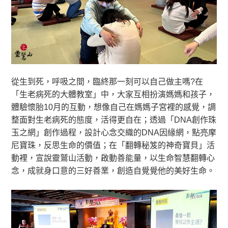
從生到死，呼吸之間，臨終那一刻可以自己做主嗎?在
「生老病死的大體教室」中，大家互相扮演媽媽和孩子，
體驗懷胎10月的互動，想像自己在媽媽子宮裡的感覺，調
整面對生老病死的態度，活得更自在；透過「DNA創作珠
玉之網」創作過程，設計心念交織的DNA因緣網，點亮摩
尼寶珠，反思生命的價值；在「翻轉秘笈的神奇寶貝」活
動裡，宣說靈鷲山活動，啟動善能量，以生命智慧翻轉心
念，成就身口意的三好善業，創造自覺覺他的美好生命。