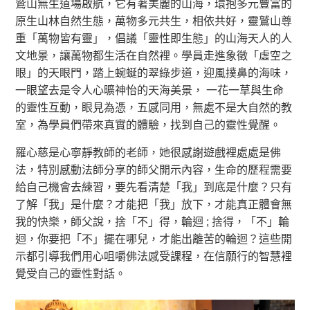
鷲山無生道場啟航，它有著美麗的山海，環抱多元豐富的
原生山林自然生態，萬物多元共生，相依共好，靈鷲山尊
重「萬物皆有靈」，倡議「靈性即生態」的山海天人的人
文地景，讓萬物都生活在自然裡。學員走進象徵「虛空之
眼」的天眼門，踏上蜿蜒的翠綠步道，迎風撲鼻的海味，
一眼望去是令人心曠神怡的天海美景， 一花一草與生命
的靈性互動，眼見為憑，五感同用，無處不是大自然的教
室，為學員們帶來真實的體驗，找到自己的靈性覺醒。
羅心慈是心寧靜教師的老師，她很感謝遊戲裡處處是佛
法，特別感動法師分享的師父開示內容，生命的歷程需要
給自己機會去練習，要先看清楚「我」到底是什麼？只有
了解「我」是什麼？才能把「我」放下，才能真正體會無
我的快樂，師父說，捨「不」得，輪迴 ; 捨得，「不」輪
迴，你要把「不」擺在哪兒，才能出離苦的輪迴？這些開
示都引導我們用心咀嚼佛法感受課程，在信願行的智慧裡
覺受自己的靈性對話。