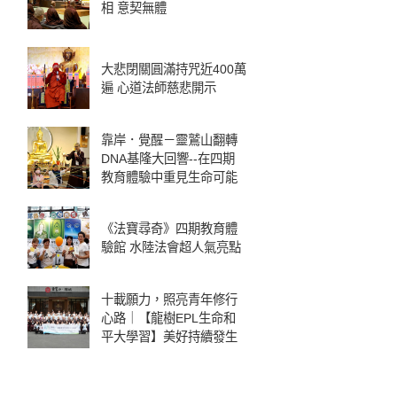
相 意契無體
大悲閉關圓滿持咒近400萬
遍 心道法師慈悲開示
靠岸．覺醒－靈鷲山翻轉
DNA基隆大回響--在四期
教育體驗中重見生命可能
《法寶尋奇》四期教育體
驗館 水陸法會超人氣亮點
十載願力，照亮青年修行
心路｜【龍樹EPL生命和
平大學習】美好持續發生