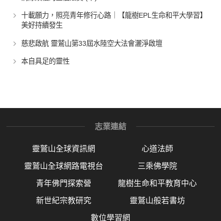
十載願力，照亮青年修行心路｜【龍樹EPL生命和平大學習】
美好持續發生
慈悲啟航 靈鷲山第33屆水陸空大法會灑淨啟壇
本自具足的靈性
志業連結
靈鷲山全球資訊網
心道法師
靈鷲山全球網路電視台
三乘佛學院
青年佛門探索營
龍樹生命和平教育中心
新世紀宗教研究
靈鷲山般若書坊
數位學習網