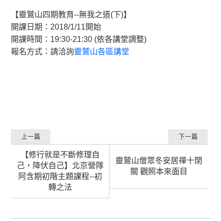
【靈鷲山四期教育--無我之道(下)】
開課日期：2018/1/11開始
開課時間：19:30-21:30 (依各講堂調整)
報名方式：請洽詢
靈鷲山各區講堂
上一篇
下一篇
【修行就是不斷修理自
靈鷲山僧眾冬安居禪十閉
己，降伏自己】北京營隊
關 觀照本來面目
阿含期初階主題課程--初
轉之法