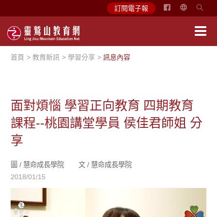
简
訂閱電子報
体
中
文
首頁
教育新訊
學習分享
訊息內容
English
面對煩惱 學習正向教育 四期教育
課程--桃園講堂學員 侯佳君師姐 分
享
圖 /
慧命成長學院
文 /
慧命成長學院
2018/01/15