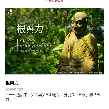
初轉法-阿含期
根與力
2026/07/28
三十七道品中，第四與第五組道品，分別是「五根」和「五
力」。