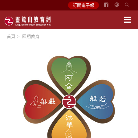
简
訂閱電子報
体
中
文
首頁
四期教育
English