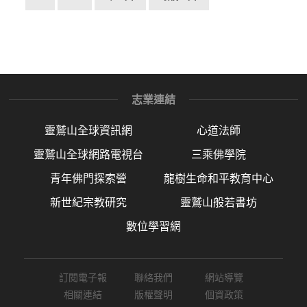
志業連結
靈鷲山全球資訊網
心道法師
靈鷲山全球網路電視台
三乘佛學院
青年佛門探索營
龍樹生命和平教育中心
新世紀宗教研究
靈鷲山般若書坊
數位學習網
訂閱電子報
聯絡我們
網站導覽
相關連結
版權聲明
個資政策