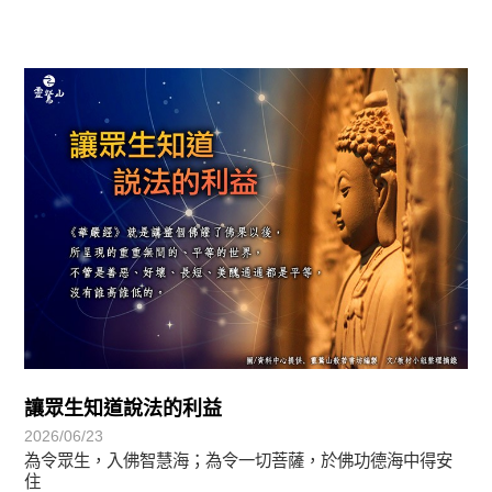
圓滿覺-華嚴期
讓眾生知道說法的利益
2026/06/23
為令眾生，入佛智慧海；為令一切菩薩，於佛功德海中得安
住