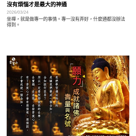
沒有煩惱才是最大的神通
2026/03/24
坐禪，就是做專一的事情。專一沒有弄好，什麼通都沒辦法
得到。
圓滿覺-華嚴期