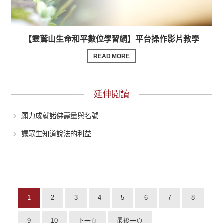
【靈鷲山生命和平數位學習網】平台操作影片教學
READ MORE
延伸閱讀
願力成就諸佛壽量與名號
讓眾生知道說法的利益
1
2
3
4
5
6
7
8
9
10
下一頁
最後一頁