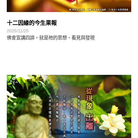
十二因緣的今生果報
2025/11/25
佛會宣講四諦，就是祂的思想、看見與發現
正法眼-般若期