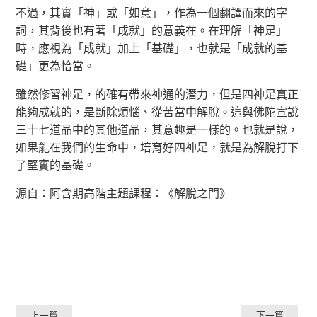
不過，其實「神」或「如意」，作為一個翻譯而來的字
詞，其背後也有著「成就」的意義在。在理解「神足」
時，應視為「成就」加上「基礎」，也就是「成就的基
礎」更為恰當。
雖然修習神足，的確有帶來神通的潛力，但是四神足真正
能夠成就的，是斷除煩惱、從苦當中解脫。這與佛陀宣說
三十七道品中的其他道品，其意趣是一樣的。也就是說，
如果能在我們的生命中，培育好四神足，就是為解脫打下
了堅實的基礎。
源自：阿含期高階主題課程：《解脫之門》
上一篇
下一篇