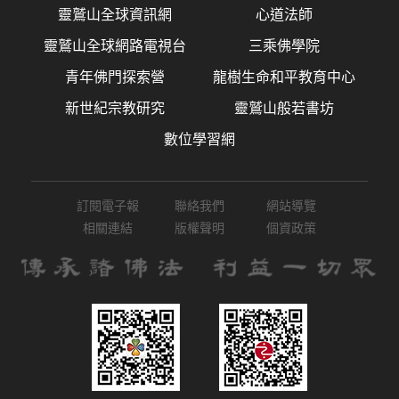
靈鷲山全球資訊網
心道法師
靈鷲山全球網路電視台
三乘佛學院
青年佛門探索營
龍樹生命和平教育中心
新世紀宗教研究
靈鷲山般若書坊
數位學習網
訂閱電子報
聯絡我們
網站導覽
相關連結
版權聲明
個資政策