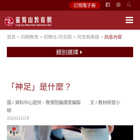
简
訂閱電子報
体
中
文
首頁
四期教育
初轉法-阿含期
阿含期專題
訊息內容
English
類別選擇
「神足」是什麼？
圖 /
資料中心提供、教育院編譯室編製
文 /
教材研發小
組
2024/11/19