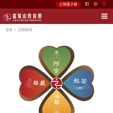
简
訂閱電子報
体
中
文
首頁
四期教育
English