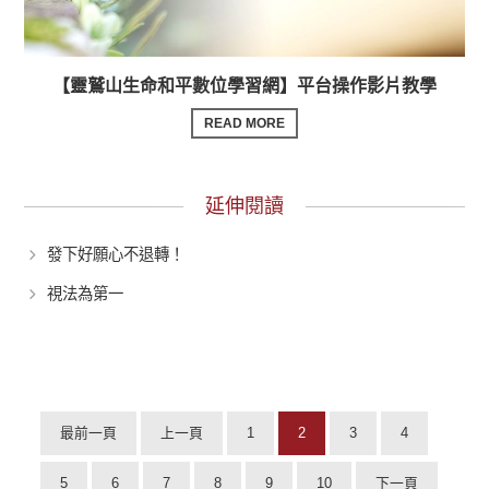
【靈鷲山生命和平數位學習網】平台操作影片教學
READ MORE
延伸閱讀
發下好願心不退轉！
視法為第一
最前一頁
上一頁
1
2
3
4
5
6
7
8
9
10
下一頁