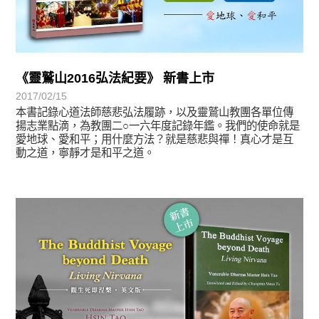
《靈鷲山2016弘法紀要》 新書上市
2017/02/15
本書記錄心道法師慈悲弘法履跡，以及靈鷲山教團各單位傳
揚志業點滴，為教團二○一六年度記錄年鑑。我們的使命就是
愛地球、愛和平；用什麼方法？就是慈悲與禪！真心才是互
動之道，寧靜才是和平之道。
悅讀書香