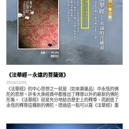
《法華經－永遠的菩薩道》
2016/11/01
《法華經》的中心思想之一就是（如來壽量品）中永恆的佛
陀的思想。許多大乘經典中都推出了釋尊以外的嶄新的佛陀
形象。《法華經》就是充分地結合歷史上的釋尊，而創造了
永恆的釋尊這種新的佛陀，透過這一點可以窺《法華經》重
視歷史的態度。
悅讀書香