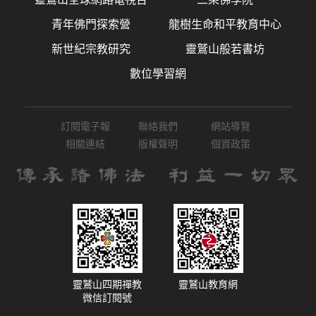
青年佛門探索營
龍樹生命和平教育中心
新世紀宗教研究
靈鷲山般若書坊
數位學習網
訂閱電子報
聯絡我們
網站導覽
相關連結
版權聲明
個資政策
靈鷲山四期禪教
靈鷲山教育網
微信訂閱號