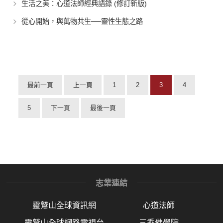
生活之美：心道法師經典語錄 (修訂新版)
從心開始，與萬物共生──靈性生態之路
最前一頁
上一頁
1
2
3
4
5
下一頁
最後一頁
志業連結
靈鷲山全球資訊網
心道法師
靈鷲山全球網路電視台
三乘佛學院