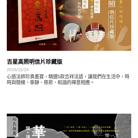
吉星高照明信片珍藏版
2016/11/24
心道法師珍貴墨寶，精選5款吉祥法語，讓我們在生活中，時
時與簡樸、寧靜、慈悲、和諧的禪意相應。
悅讀書香