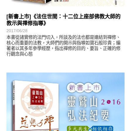
[新書上市]《法住世間：十二位上座部佛教大師的
教示與禪修指導》
2017/06/28
本書從諸實修的法門切入，所談及的法也都是連結到禪修、
核心而重要的法教，大師們的開示與指導如寶石般珍貴；編
著者以其多年參學經歷，指出禪修的目的、要旨、正確的修
行觀念與心態
悅讀書香