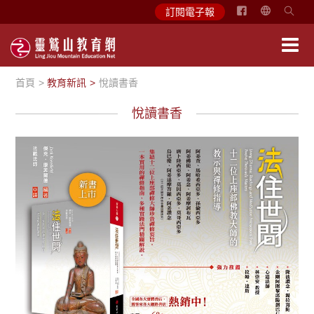
简
訂閱電子報
体
中
文
首頁
教育新訊
悅讀書香
English
悅讀書香
悅讀書香