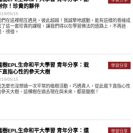
能沉澱，才能傾聽。
謝你！珍貴的夥伴
019/05/15
我們在這裡相互遇見，彼此超越！我誠摯地感動，能有這樣的善緣成
就了這一套珍貴的課程，讓我們得以在學習佛法的道路上，不再迷
惘、徬徨。
龍樹EPL生命和平大學習 青年分享：栽
學習分享
下直指心性的參天大樹
019/05/15
我怎麼也沒想過一次平常的植樹活動，巧遇貴人，從此栽下直指心性
的參天大樹，這棵樹在過去現在與未來，都是龍樹！
龍樹EPL生命和平大學習 青年分享：還
學習分享