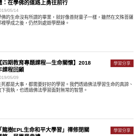
禮：在學佛的道路上勇往前行
019/05/14
學佛的生命沒有所謂的畢業，就好像善財童子一樣，雖然在文殊菩薩
那裡學成之後，仍然到處遊學歷練。
【四期教育專題課程—生命關懷】2018
學習分享
年課程回顧
019/05/09
生死都是大事，都需要好好的學習。我們透過佛法學習生命的真諦、
放下我執，也透過佛法學習面對無常的智慧。
「龍樹EPL生命和平大學習」禪修閉關
學習分享