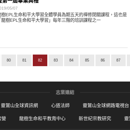
暨第一屆畢業典禮
019/05/07
龍樹EPL生命和平大學習全體學員為期五天的禪修閉關課程，這也是
「龍樹EPL生命和平大學習」每年三階的培訓課程之一
80
81
82
83
84
85
86
87
志業連結
靈鷲山全球資訊網
心道法師
靈鷲山全球網路電視台
索營
龍樹生命和平教育中心
新世紀宗教研究
靈