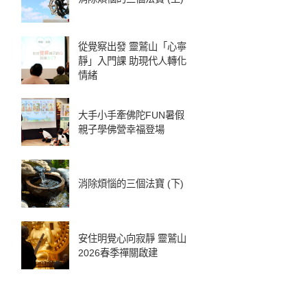
從覺察出發 靈鷲山「心寧
靜」入門課 助現代人轉化
情緒
大手小手牽佛陀FUN暑假
親子學佛營幸福登場
消除煩惱的三個法寶 (下)
安住明覺心向寂靜 靈鷲山
2026春季禪關啟建