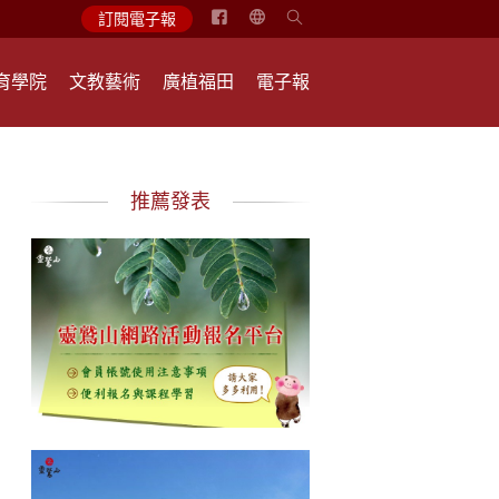
简
訂閱電子報
体
中
育學院
文教藝術
廣植福田
電子報
文
English
推薦發表