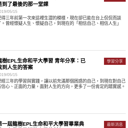
是到了最後的那一堂課
019/05/15
記得三年前第一次來這裡生澀的模樣，現在卻已能在台上侃侃而談
了。曾經懷疑人生、懷疑自己，到現在的「相信自己、相信人生」
龍樹EPL生命和平大學習 青年分享：已
學習分享
找到人生的答案
019/05/15
歷經三年的學習與實踐，讓以前充滿那個困惑的自己，到現在對自己
有信心、正面的力量，面對人生的方向，更多了一份肯定的踏實感。
第一屆龍樹EPL生命和平大學習畢業典
最新消息