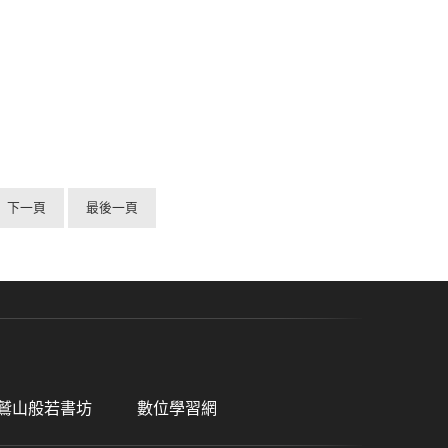
下一頁
最後一頁
鷲山般若書坊
數位學習網