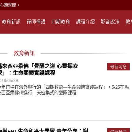
何在？
遙，讓生命更寬廣。
教育新訊
禪師禪語
四期教育
課程介紹
影音說法
教
惡業；正面積極樂觀，就是生活禪。
能沉澱，才能傾聽。
教育新訊
滅。
馬來西亞柔佛「覺醒之道 心靈探索
最新消息
營」：生命關懷實踐課程
心、無盡的智慧、無盡的接引。
019/05/29
現。
今年首場在海外舉行的「四期教育—生命關懷實踐課程」，5/25在馬
來西亞柔佛州進行二天密集式的營隊課程
心頭就開。
何在？
遙，讓生命更寬廣。
惡業；正面積極樂觀，就是生活禪。
龍樹EPL生命和平大學習 青年分享：謝
學習分享