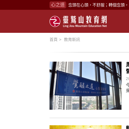
心之道
煩惱如同下雨，當雨過天晴，雨復
懂得消化煩惱，便能讓生活自在逍
負面是惡業，消極是惡業，悲觀是
生命是不斷流動地，安靜下來，才
首頁
教育新訊
不執著、不妄想，當下即圓滿。
心不跟隨現下煩惱，不隨就不會生
學佛，就是學著拭去塵埃。
不要看小小的慈悲，它是無盡的善
2
禪修，讓思緒單純，讓靈性清楚顯
念頭在心頭，不舒服；轉個念頭，
煩惱如同下雨，當雨過天晴，雨復
懂得消化煩惱，便能讓生活自在逍
負面是惡業，消極是惡業，悲觀是