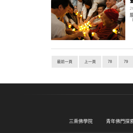
2
最前一頁
上一頁
78
79
三乘佛學院
青年佛門探