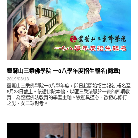
靈鷲山三乘佛學院 一0八學年度招生報名(簡章)
2019/03/13
靈鷲山三乘佛學院一0八學年度，即日起開始招生報名,報名至
6月28日截止。依循佛陀本懷，以匯三乘法脈於一家的四期教
育，為整體佛法教育的學習主軸。歡迎具道心，欲發心修行
之男、女二眾報考。
學習分享