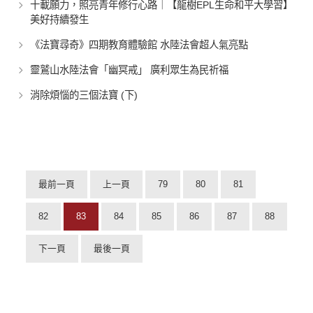
十載願力，照亮青年修行心路｜【龍樹EPL生命和平大學習】
美好持續發生
《法寶尋奇》四期教育體驗館 水陸法會超人氣亮點
靈鷲山水陸法會「幽冥戒」 廣利眾生為民祈福
消除煩惱的三個法寶 (下)
最前一頁
上一頁
79
80
81
82
83
84
85
86
87
88
下一頁
最後一頁