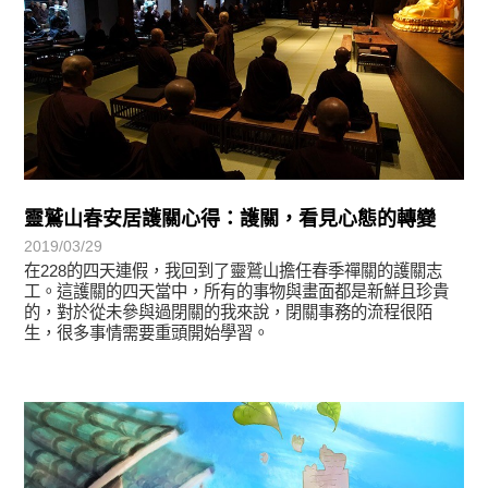
靈鷲山春安居護關心得：護關，看見心態的轉變
2019/03/29
在228的四天連假，我回到了靈鷲山擔任春季禪關的護關志
工。這護關的四天當中，所有的事物與畫面都是新鮮且珍貴
的，對於從未參與過閉關的我來說，閉關事務的流程很陌
生，很多事情需要重頭開始學習。
最新消息