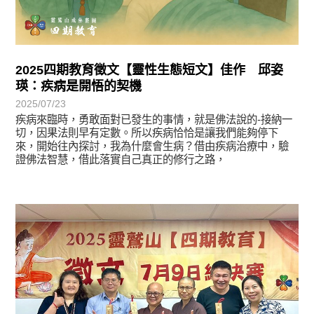
2025四期教育徵文【靈性生態短文】佳作 邱姿
瑛：疾病是開悟的契機
2025/07/23
疾病來臨時，勇敢面對已發生的事情，就是佛法說的-接納一
切，因果法則早有定數。所以疾病恰恰是讓我們能夠停下
來，開始往內探討，我為什麼會生病？借由疾病治療中，驗
證佛法智慧，借此落實自己真正的修行之路，
最新消息