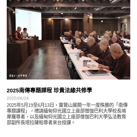
2025南傳專題課程 珍貴法緣共修學
2025/06/24
2025年5月19至6月13日，靈鷲山展開一年一度殊勝的「南傳
專題課程」，禮請緬甸仰光國立上座部僧伽巴利大學校長鳩
摩羅尊者，以及緬甸仰光國立上座部僧伽巴利大學弘法教育
部副所長塔拉薩帕尊者來台授課。