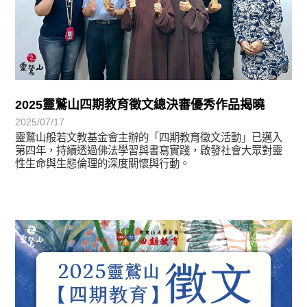
2025靈鷲山四期教育徵文總決審優秀作品揭曉
2025/07/17
靈鷲山般若文教基金會主辦的「四期教育徵文活動」已邁入
第四年，持續透過佛法學習與書寫實踐，啟發社會大眾對靈
性生命與生態倫理的深度關懷與行動。
最新消息