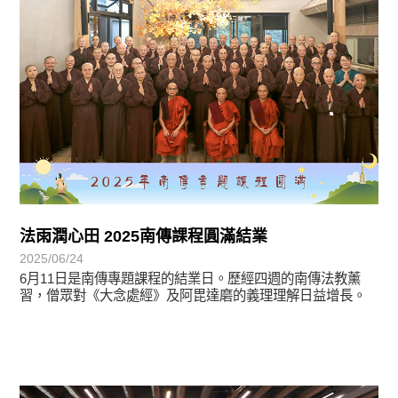
法雨潤心田 2025南傳課程圓滿結業
2025/06/24
6月11日是南傳專題課程的結業日。歷經四週的南傳法教薰
習，僧眾對《大念處經》及阿毘達磨的義理理解日益增長。
學習分享