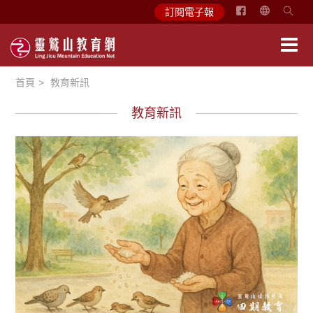
简
訂閱電子報
体
中
文
首頁
教育新訊
English
教育新訊
徵文賞析