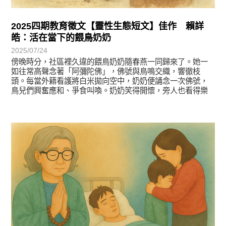
2025四期教育徵文【靈性生態短文】佳作 賴詳
皓：活在當下的餵鳥奶奶
2025/07/24
傍晚時分，社區裡久違的餵鳥奶奶隨春燕一同歸來了。她一
如往常高聲念著「阿彌陀佛」，佛號與鳥鳴交織，響徹枝
頭。每當外籍看護將白米拋向空中，奶奶便誦念一次佛號，
鳥兒們興奮應和、爭食叫喚。奶奶笑得開懷，旁人也看得樂
在其中。
徵文賞析