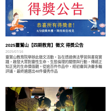
2025靈鷲山【四期教育】徵文 得獎公告
2025/07/16
靈鷲山教育院舉辦此徵文活動，旨在透過佛法學習與書寫實
踐，啟發大眾對靈性生命、生態倫理的關懷與行動，傳遞正
知正見的生命價值觀。從逾百件作品中，經初審與決審多輪
評議，最終遴選出48件優秀作品
學習分享