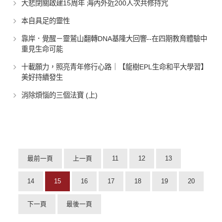
大悲閉關啟建15周年 海內外近200人次共修持咒
本自具足的靈性
靠岸．覺醒－靈鷲山翻轉DNA基隆大回響--在四期教育體驗中
重見生命可能
十載願力，照亮青年修行心路｜【龍樹EPL生命和平大學習】
美好持續發生
消除煩惱的三個法寶 (上)
最前一頁
上一頁
11
12
13
14
15
16
17
18
19
20
下一頁
最後一頁