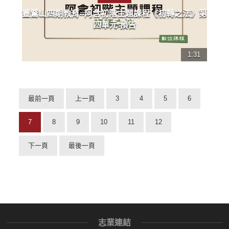
靈鷲山四期教育--阿含初階主題課程《初轉之法》第
四單元 預告
1:31
最前一頁
上一頁
3
4
5
6
7
8
9
10
11
12
下一頁
最後一頁
志業連結