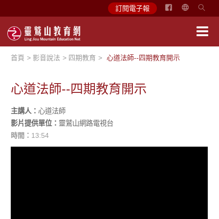
简
訂閱電子報
体
中
文
首頁
影音說法
四期教育
心道法師--四期教育開示
English
心道法師--四期教育開示
主講人：
心道法師
影片提供單位：
靈鷲山網路電視台
時間：
13:54