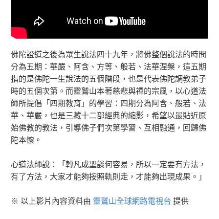
佛陀證道之後為眾生說法四十九年，將佛整個說法的時間
分為五期：華嚴、阿含、方等、般若、法華涅槃，這五期
指的是佛陀一生說法的五個階段，也是代表佛陀調教弟子
時的五個次第。而靈鷲山本著慈悲與禪的宗風，以心道法
師所提倡「四期教育」的學習：四期分為阿含、般若、法
華、華嚴，也是三藏十二部經典的縮影，希望以最貼近原
始佛教的教法，引導佛子們次第學習、互相融通，回歸佛
陀本懷。
心道法師說：「轉凡成聖談何容易，所以一定要有方法，
有了方法，大家才能夠按照軌則走，才能夠出現成果。」
※ 以上影片內容資料由
靈鷲山全球網路電視台
提供