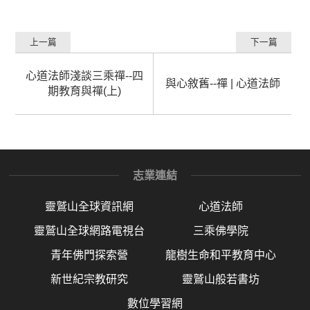
上一篇
下一篇
心道法師淺談三乘禪--四
與心敘舊--禪 | 心道法師
期教育與禪(上)
志業連結
靈鷲山全球資訊網
心道法師
靈鷲山全球網路電視台
三乘佛學院
青年佛門探索營
龍樹生命和平教育中心
新世紀宗教研究
靈鷲山般若書坊
數位學習網