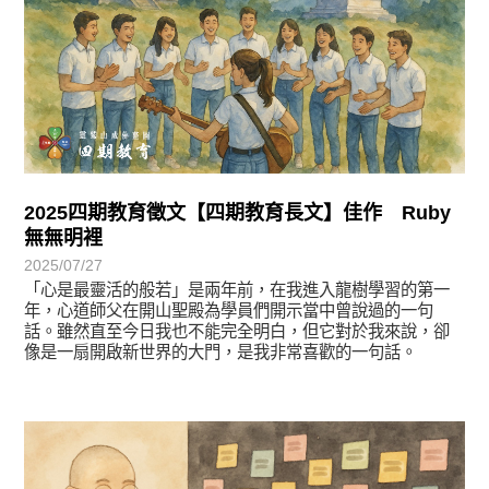
2025四期教育徵文【四期教育長文】佳作 Ruby
無無明裡
2025/07/27
「心是最靈活的般若」是兩年前，在我進入龍樹學習的第一
年，心道師父在開山聖殿為學員們開示當中曾說過的一句
話。雖然直至今日我也不能完全明白，但它對於我來說，卻
像是一扇開啟新世界的大門，是我非常喜歡的一句話。
徵文賞析