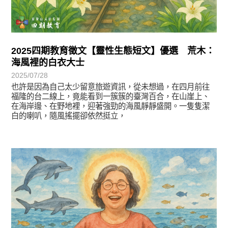
2025四期教育徵文【靈性生態短文】優選 荒木：
海風裡的白衣大士
2025/07/28
也許是因為自己太少留意旅遊資訊，從未想過，在四月前往
福隆的台二線上，竟能看到一簇簇的臺灣百合，在山崖上、
在海岸邊、在野地裡，迎著強勁的海風靜靜盛開。一隻隻潔
白的喇叭，隨風搖擺卻依然挺立，
徵文賞析