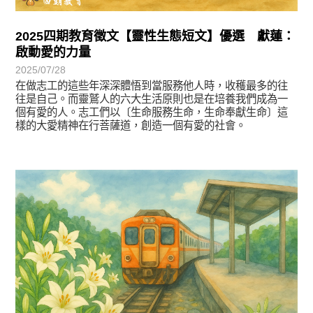
2025四期教育徵文【靈性生態短文】優選 獻蓮：
啟動愛的力量
2025/07/28
在做志工的這些年深深體悟到當服務他人時，收穫最多的往
往是自己。而靈鷲人的六大生活原則也是在培養我們成為一
個有愛的人。志工們以〔生命服務生命，生命奉獻生命〕這
樣的大愛精神在行菩薩道，創造一個有愛的社會。
徵文賞析