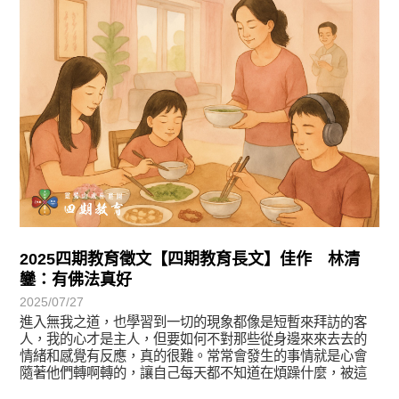
2025四期教育徵文【四期教育長文】佳作 林清
鑾：有佛法真好
2025/07/27
進入無我之道，也學習到一切的現象都像是短暫來拜訪的客
人，我的心才是主人，但要如何不對那些從身邊來來去去的
情緒和感覺有反應，真的很難。常常會發生的事情就是心會
隨著他們轉啊轉的，讓自己每天都不知道在煩躁什麼，被這
些境反客為主的佔領了。