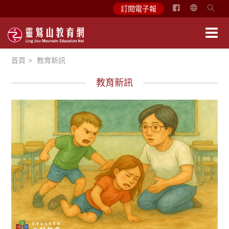
简
訂閱電子報
体
中
文
首頁
教育新訊
English
教育新訊
徵文賞析