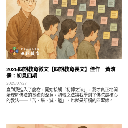
2025四期教育徵文【四期教育長文】佳作 黃洧
儒：初見四期
2025/07/27
直到我進入了龍樹，開始接觸「初轉之法」，我才真正地開
始理解佛法的基礎與深意。初轉之法讓我學到了佛陀最核心
的教法——「苦、集、滅、道」，也就是所謂的四聖諦。
徵文賞析