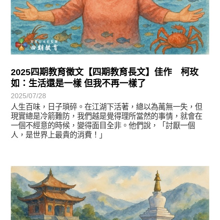
2025四期教育徵文【四期教育長文】佳作 柯玫
如：生活還是一樣 但我不再一樣了
2025/07/28
人生百味，日子瑣碎。在江湖下活著，總以為萬無一失，但
現實總是冷箭難防，我們越是覺得理所當然的事情，就會在
一個不經意的時候，變得面目全非。他們說，「討厭一個
人，是世界上最貴的消費！」
徵文賞析