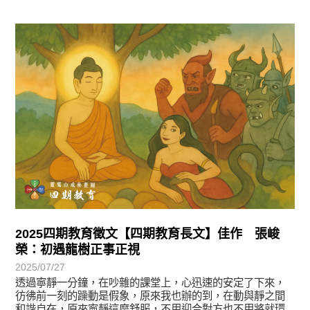
徵文賞析
2025四期教育徵文【四期教育長文】佳作 張峻
榮：初遇龍樹正事正視
2025/07/27
透過寧靜一分鐘，在吵雜的課堂上，心迅速的安定了下來，
彷彿前一刻的躁動是假象，原來我也辦的到，在動與靜之間
和諧自在，原來寧靜這麼舒服，不用迎合對方也不用將就環