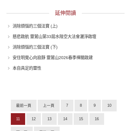
延伸閱讀
消除煩惱的三個法寶 (上)
慈悲啟航 靈鷲山第33屆水陸空大法會灑淨啟壇
消除煩惱的三個法寶 (下)
安住明覺心向寂靜 靈鷲山2026春季禪關啟建
本自具足的靈性
最前一頁
上一頁
7
8
9
10
11
12
13
14
15
16