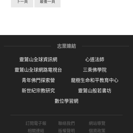
下一頁
最後一頁
志業連結
靈鷲山全球資訊網
心道法師
靈鷲山全球網路電視台
三乘佛學院
青年佛門探索營
龍樹生命和平教育中心
新世紀宗教研究
靈鷲山般若書坊
數位學習網
訂閱電子報
聯絡我們
網站導覽
相關連結
版權聲明
個資政策