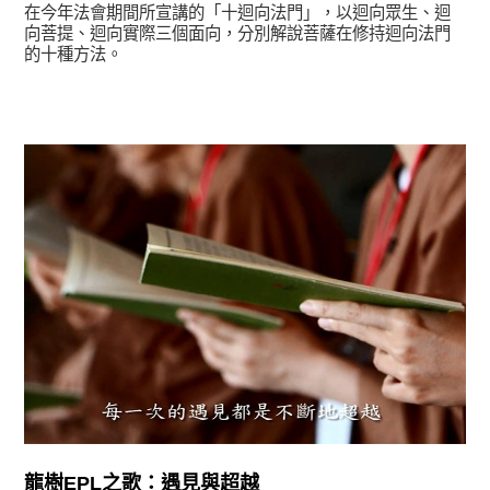
在今年法會期間所宣講的「十迴向法門」，以迴向眾生、迴
向菩提、迴向實際三個面向，分別解說菩薩在修持迴向法門
的十種方法。
學習分享
龍樹EPL之歌：遇見與超越