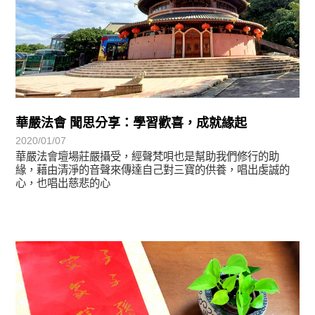
華嚴法會 聞思分享：學習歡喜，成就緣起
2020/01/07
華嚴法會壇場莊嚴攝受，經聲梵唄也是幫助我們修行的助
緣，藉由清淨的音聲來傳達自己對三寶的供養，唱出虔誠的
心，也唱出慈悲的心
最新消息