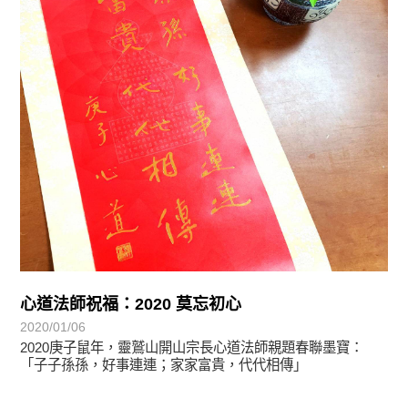
心道法師祝福：2020 莫忘初心
2020/01/06
2020庚子鼠年，靈鷲山開山宗長心道法師親題春聯墨寶：
「子子孫孫，好事連連；家家富貴，代代相傳」