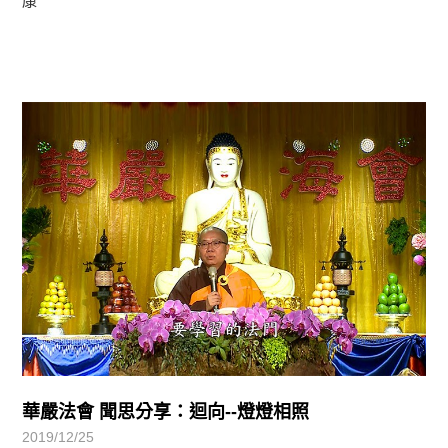
康
學習分享
華嚴法會 聞思分享：迴向--燈燈相照
2019/12/25