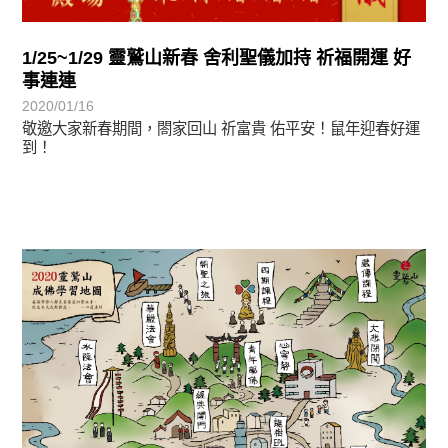
1/25~1/29 靈鷲山新春 舍利聖儀加持 祈福開運 好
事連連
2020/01/16
敬邀大家新春期間，閤家回山 祈富貴 佑平安！鼠年迎春好運
到！
最新消息