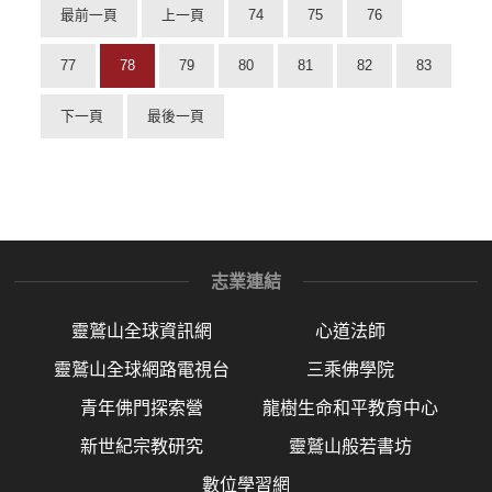
最前一頁
上一頁
74
75
76
77
78
79
80
81
82
83
下一頁
最後一頁
志業連結
靈鷲山全球資訊網
心道法師
靈鷲山全球網路電視台
三乘佛學院
青年佛門探索營
龍樹生命和平教育中心
新世紀宗教研究
靈鷲山般若書坊
數位學習網