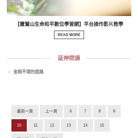
【靈鷲山生命和平數位學習網】平台操作影片教學
READ MORE
延伸閱讀
金剛不壞的道路
最前一頁
上一頁
6
7
8
9
10
11
12
13
14
15