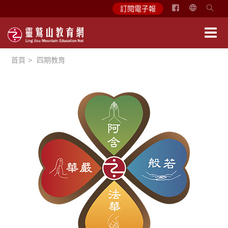
简
訂閱電子報
体
中
文
首頁
四期教育
English