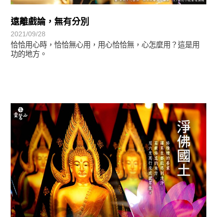
遠離戲論，無有分別
2021/09/28
恰恰用心時，恰恰無心用，用心恰恰無，心怎麼用？這是用
功的地方。
覺有情-法華期