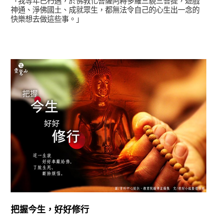
「我等年已朽邁，於佛教化菩薩阿耨多羅三藐三菩提，遊戲
神通、淨佛國土、成就眾生，都無法令自己的心生出一念的
快樂想去做這些事。」
正法眼-般若期
把握今生，好好修行