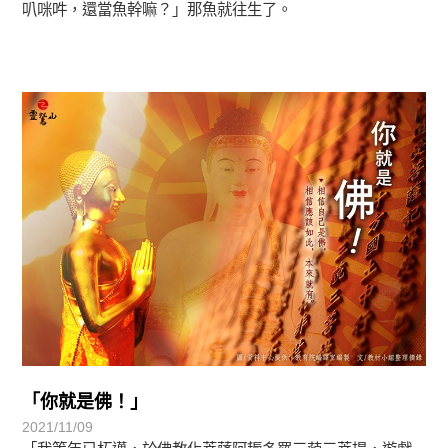
叭咪吽，還當魚幹嘛？」那魚就往生了。
覺有情-法華期
「你就是佛！」
2021/11/09