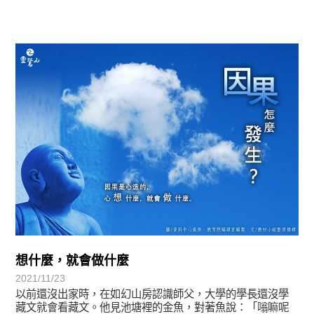
圓滿覺-華嚴期
想什麼，就會做什麼
2021/11/23
以前還沒出家時，在如幻山房認識師父，大學的學長還沒學
藏文就會看藏文。他見池塘裡的金魚，對著魚說：「嗡嘛呢