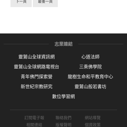
下一頁
最後一頁
志業連結
靈鷲山全球資訊網
心道法師
靈鷲山全球網路電視台
三乘佛學院
青年佛門探索營
龍樹生命和平教育中心
新世紀宗教研究
靈鷲山般若書坊
數位學習網
訂閱電子報
聯絡我們
網站導覽
相關連結
版權聲明
個資政策