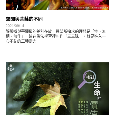
聲聞與菩薩的不同
2021/09/14
解脫道與菩薩道的差別在於，聲聞所追求的理想是「空、無
相、無作」，這在佛法學習裡叫作「三三昧」，就是進入一
心不亂的三種定力
正法眼-般若期