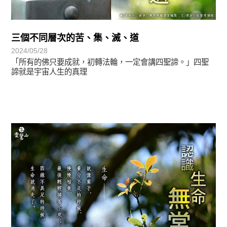
三個不同層次的苦、集、滅、道
2024/05/28
「所有的佛只要成就，初轉法輪，一定會講四聖諦。」四聖
諦就是宇宙人生的真理
正法眼-般若期