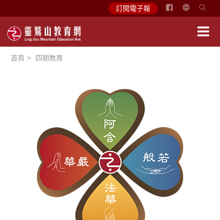
简
訂閱電子報
体
中
文
首頁
四期教育
English