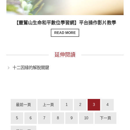
【靈鷲山生命和平數位學習網】平台操作影片教學
READ MORE
延伸閱讀
十二因緣的解脫關鍵
最前一頁
上一頁
1
2
3
4
5
6
7
8
9
10
下一頁