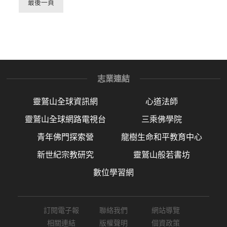
最後一頁
志業連結
靈鷲山全球資訊網
心道法師
靈鷲山全球網路電視台
三乘佛學院
青年佛門探索營
龍樹生命和平教育中心
新世紀宗教研究
靈鷲山般若書坊
數位學習網
訂閱電子報
聯絡我們
網站導覽
相關連結
版權聲明
個資政策