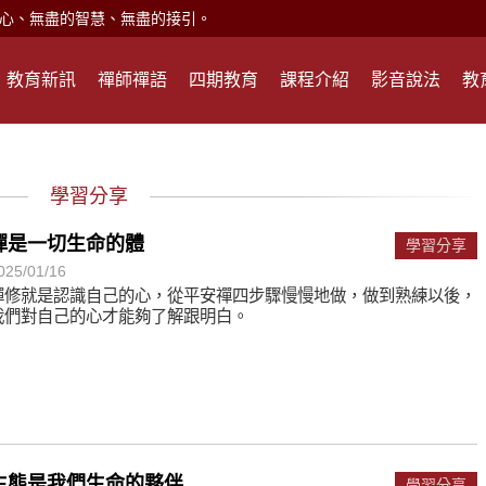
現。
心頭就開。
教育新訊
禪師禪語
四期教育
課程介紹
影音說法
教
何在？
遙，讓生命更寬廣。
惡業；正面積極樂觀，就是生活禪。
學習分享
能沉澱，才能傾聽。
禪是一切生命的體
學習分享
025/01/16
滅。
禪修就是認識自己的心，從平安禪四步驟慢慢地做，做到熟練以後，
我們對自己的心才能夠了解跟明白。
心、無盡的智慧、無盡的接引。
現。
心頭就開。
何在？
生態是我們生命的夥伴
學習分享