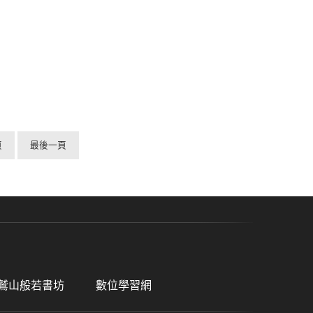
頁
最後一頁
鷲山般若書坊
數位學習網