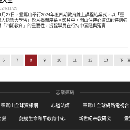
慧人生
024/11/29
11月27日，靈鷲山舉行2024年度四期教育線上課程結業式，以「靈
鷲人快樂大學習」影片揭開序幕。影片中，開山住持心道法師特別強
調「四期教育」的重要性，提醒學員在行持中實踐與落實
6
7
8
9
10
11
12
13
下一
志業連結
靈鷲山全球資訊網
心道法師
靈鷲山全球網路電視台
索營
龍樹生命和平教育中心
新世紀宗教研究
靈