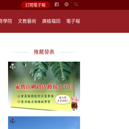
简
訂閱電子報
体
中
育學院
文教藝術
廣植福田
電子報
文
English
推薦發表