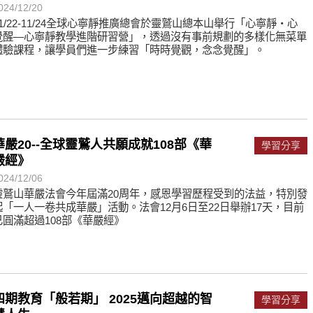
024/12/20
11/22-11/24全球心寧靜推廣總會於靈鷲山總本山舉行「心寧靜‧心
覺醒—心寧靜教學進階研習營」，透過沒有事前規劃的多樣化無菜單
體驗課程，讓學員們進一步練習「時時覺觀，念念覺醒」。
華嚴20--全球靈鷲人共願成就108部《華
學習分享
嚴經》
024/12/06
靈鷲山華嚴法會今年屆滿20周年，感恩學習歷程受到的法益，特別發
起「一人一卷共成華嚴」活動。法會12月6日至22日舉辦17天，目前
已圓滿超過108部《華嚴經》
四期教育「般若期」 2025邁向超越的智
學習分享