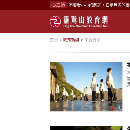
心之道
禪修，讓思緒單純，讓靈性清楚顯
念頭在心頭，不舒服；轉個念頭，
煩惱如同下雨，當雨過天晴，雨復
懂得消化煩惱，便能讓生活自在逍
首頁
教育新訊
學習分享
負面是惡業，消極是惡業，悲觀是
生命是不斷流動地，安靜下來，才
不執著、不妄想，當下即圓滿。
2
心不跟隨現下煩惱，不隨就不會生
學佛，就是學著拭去塵埃。
不要看小小的慈悲，它是無盡的善
禪修，讓思緒單純，讓靈性清楚顯
念頭在心頭，不舒服；轉個念頭，
煩惱如同下雨，當雨過天晴，雨復