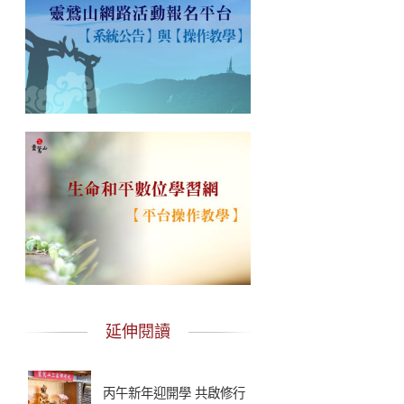
延伸閱讀
丙午新年迎開學 共啟修行