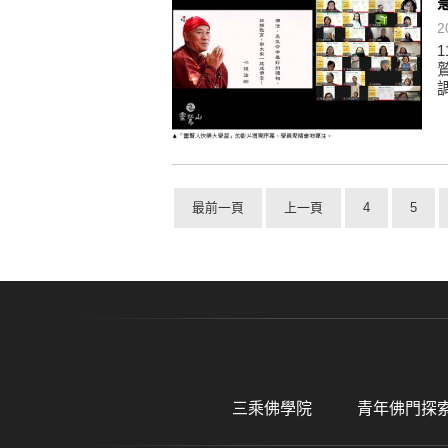
2
最前一頁
上一頁
4
5
三乘佛學院
青年佛門探