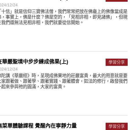
024/12/24
「十信」就是信仰三寶佛法僧，我們常常把放在佛龕上的佛像當成是
佛，事實上，佛是什麼？佛是空的，「見相非相，即見諸佛」，但現
在我們還無法見相非相，我們就要從信開始。
在華嚴聖境中步步練成佛果(上)
學習分享
024/12/24
佛陀講《華嚴經》時，呈現成佛果地的莊嚴富貴，最大的用意就是要
大家跟著做、跟著學、跟著實踐、跟著體會，如法的修行，啟發我們
一起來參與祂的圓滿，大家的富貴。
無菜單體驗課程 覺醒內在寧靜力量
學習分享