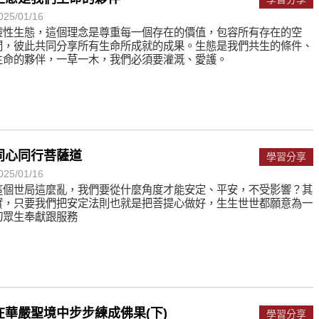
遙，讓生命更寬廣。
025/01/16
惡業；正面積極樂觀，就是生活禪。
靈性生態，這個理念是尊重每一個存在的價值，包容所有存在的空
間，彼此共同分享所有生命所成就的成果。生態是我們共生的條件、
能沉澱，才能傾聽。
生命的夥伴，一草一木，我們必須要灌溉、愛護。
同心同行菩薩道
學習分享
025/01/16
這個世局這麼亂，我們要從什麼角度才能安定、平安，不受影響？其
實，只要我們把安定法則也就是把菩提心做好，生生世世都願意為一
切眾生奉獻跟服務
在華嚴聖境中步步練成佛果(下)
學習分享