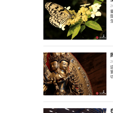
懂得消化煩惱，便能讓生活自在逍
2
負面是惡業，消極是惡業，悲觀是
生命是不斷流動地，安靜下來，才
不執著、不妄想，當下即圓滿。
2