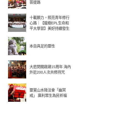
菩提路
十載願力，照亮青年修行
心路｜【龍樹EPL生命和
平大學習】美好持續發生
本自具足的靈性
大悲閉關啟建15周年 海內
外近200人次共修持咒
靈鷲山水陸法會「幽冥
戒」 廣利眾生為民祈福