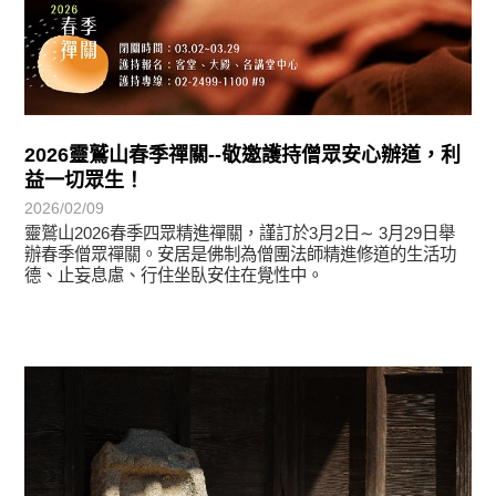
2026靈鷲山春季禪關--敬邀護持僧眾安心辦道，利
益一切眾生！
2026/02/09
靈鷲山2026春季四眾精進禪關，謹訂於3月2日∼ 3月29日舉
辦春季僧眾禪關。安居是佛制為僧團法師精進修道的生活功
德、止妄息慮、行住坐臥安住在覺性中。
學習分享