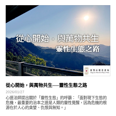
悅讀書香
從心開始，與萬物共生──靈性生態之路
2026/01/27
心道法師提出關於「靈性生態」的呼籲：「面對現下生態的
危機，最重要的治本之道是人類的靈性覺醒，因為危機的根
源在於人心的貪婪、仇恨與無知。」