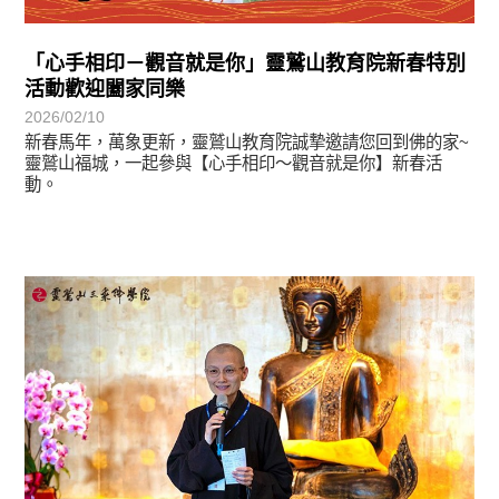
「心手相印－觀音就是你」靈鷲山教育院新春特別
活動歡迎闔家同樂
2026/02/10
新春馬年，萬象更新，靈鷲山教育院誠摯邀請您回到佛的家~
靈鷲山福城，一起參與【心手相印～觀音就是你】新春活
動。
學習分享