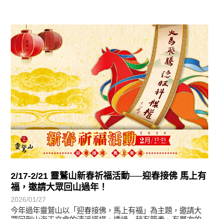
最新消息
2/17-2/21 靈鷲山新春祈福活動──迎春接佛 馬上有
福，邀請大眾回山過年！
2026/01/27
今年過年靈鷲山以「迎春接佛，馬上有福」為主題，邀請大