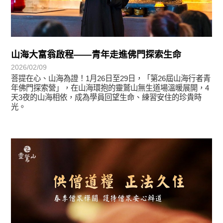
山海大富翁啟程——青年走進佛門探索生命
2026/02/09
菩提在心、山海為證！1月26日至29日，「第26屆山海行者青
年佛門探索營」，在山海環抱的靈鷲山無生道場溫暖展開，4
天3夜的山海相依，成為學員回望生命、練習安住的珍貴時
光。
教育活動