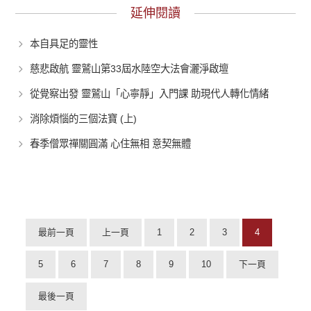
延伸閱讀
本自具足的靈性
慈悲啟航 靈鷲山第33屆水陸空大法會灑淨啟壇
從覺察出發 靈鷲山「心寧靜」入門課 助現代人轉化情緒
消除煩惱的三個法寶 (上)
春季僧眾禪關圓滿 心住無相 意契無體
最前一頁
上一頁
1
2
3
4
5
6
7
8
9
10
下一頁
最後一頁