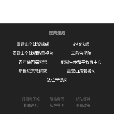
志業連結
靈鷲山全球資訊網
心道法師
靈鷲山全球網路電視台
三乘佛學院
青年佛門探索營
龍樹生命和平教育中心
新世紀宗教研究
靈鷲山般若書坊
數位學習網
訂閱電子報
聯絡我們
網站導覽
相關連結
版權聲明
個資政策