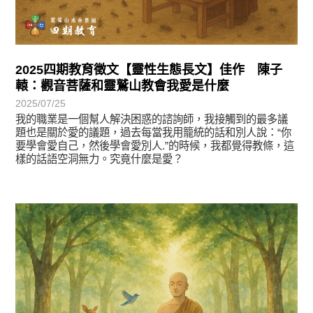
2025四期教育徵文【靈性生態長文】佳作 陳子
轅：觀音菩薩和靈鷲山教會我愛是什麼
2025/07/25
我的職業是一個幫人解決困惑的諮詢師，我接觸到的最多議
題也是關於愛的議題，過去每當我用籠統的話和別人說：“你
要學會愛自己，然後學會愛別人.”的時候，我都覺得教條，這
樣的話語空洞無力。究竟什麼是愛？
徵文賞析