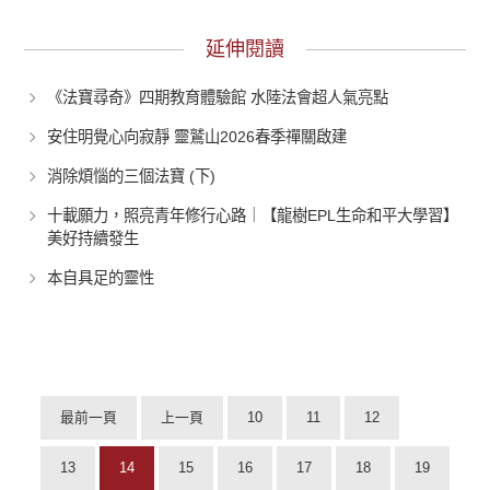
延伸閱讀
《法寶尋奇》四期教育體驗館 水陸法會超人氣亮點
安住明覺心向寂靜 靈鷲山2026春季禪關啟建
消除煩惱的三個法寶 (下)
十載願力，照亮青年修行心路｜【龍樹EPL生命和平大學習】
美好持續發生
本自具足的靈性
最前一頁
上一頁
10
11
12
13
14
15
16
17
18
19