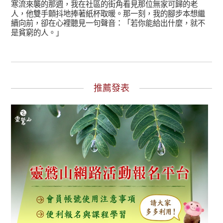
寒流來襲的那週，我在社區的街角看見那位無家可歸的老
人，他雙手顫抖地捧著紙杯取暖。那一刻，我的腳步本想繼
續向前，卻在心裡聽見一句聲音：「若你能給出什麼，就不
是貧窮的人。」
推薦發表