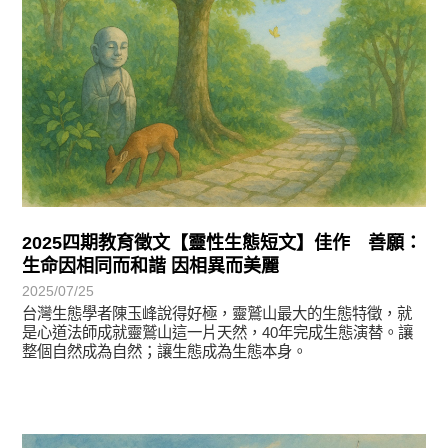
2025四期教育徵文【靈性生態短文】佳作 善願：
生命因相同而和諧 因相異而美麗
2025/07/25
台灣生態學者陳玉峰說得好極，靈鷲山最大的生態特徵，就
是心道法師成就靈鷲山這一片天然，40年完成生態演替。讓
整個自然成為自然；讓生態成為生態本身。
徵文賞析