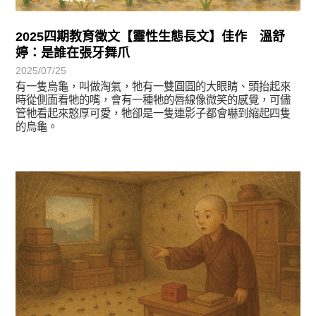
2025四期教育徵文【靈性生態長文】佳作 溫舒
婷：是誰在張牙舞爪
2025/07/25
有一隻烏龜，叫做淘氣，牠有一雙圓圓的大眼睛、頭抬起來
時從側面看牠的嘴，會有一種牠的唇線像微笑的感覺，可儘
管牠看起來憨厚可愛，牠卻是一隻連影子都會嚇到縮起四隻
的烏龜。
徵文賞析