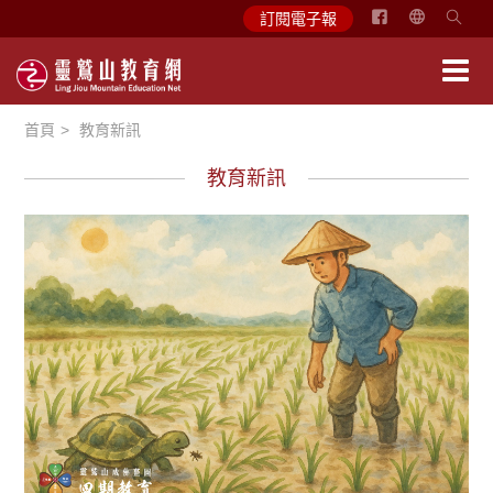
简
訂閱電子報
体
中
文
首頁
教育新訊
English
教育新訊
徵文賞析