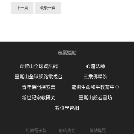
下一頁
最後一頁
志業連結
靈鷲山全球資訊網
心道法師
靈鷲山全球網路電視台
三乘佛學院
青年佛門探索營
龍樹生命和平教育中心
新世紀宗教研究
靈鷲山般若書坊
數位學習網
訂閱電子報
聯絡我們
網站導覽