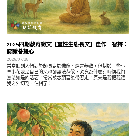
2025四期教育徵文【靈性生態長文】佳作 智持：
認識菩提心
2025/07/25
常常聽到人們對於師長對於佛像、經書恭敬，但對於一些小
草小花或是自己的父母卻無法恭敬，究竟為什麼有時候我們
無法如是的活著？常常被念頭習氣帶著走？原來是我把我跟
我之外切割，住相了！
徵文賞析