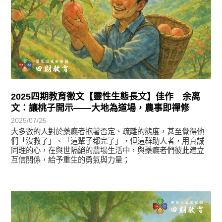
2025四期教育徵文【靈性生態長文】佳作 余离
文：讓桃子開示——大地為道場，農事即禪修
2025/07/25
大多數的人對於藥癮者抱著否定、疏離的態度，甚至覺得他
們「沒救了」、「這輩子都完了」，但這群助人者，用真誠
同理的心，在與世隔絕的農場生活中，與藥癮者們彼此建立
互信關係，給予重生的勇氣與力量；
徵文賞析