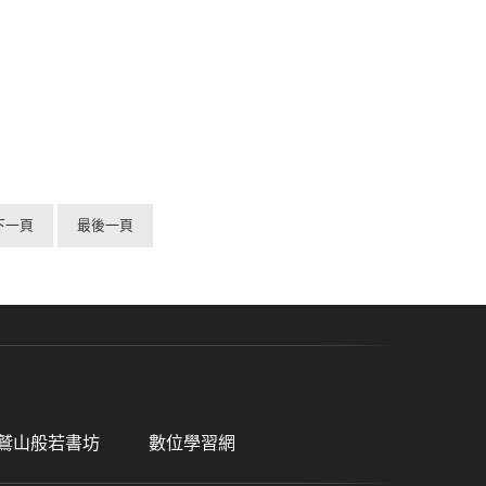
下一頁
最後一頁
鷲山般若書坊
數位學習網