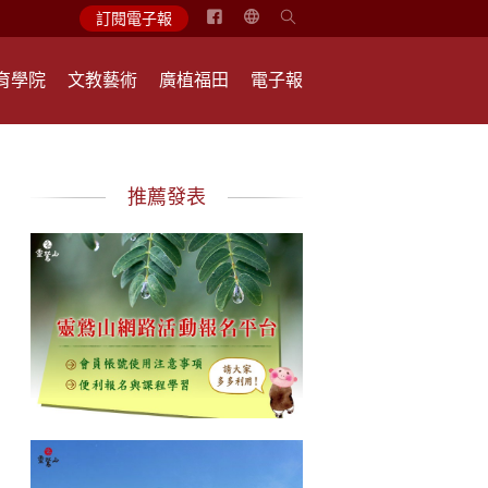
简
訂閱電子報
体
中
育學院
文教藝術
廣植福田
電子報
文
English
推薦發表