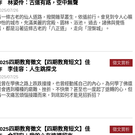
作 林姿伶：古道有路，空中無聲
025/07/26
有一條古老的仙人道路，撥開雜草叢生，依循前行。會見到令人心曠
神怡的城市，充滿美麗的宮殿、園林、浴池。 過去，諸佛與覺悟
者，都是沿著這條古老的「八正道」，走向「涅槃城」。
2025四期教育徵文【四期教育短文】佳
徵文賞析
作 李佳容：人生跳探戈
025/07/25
我曾在學佛之路上跌跌撞撞，也曾經動搖自己的內心，為何學了佛還
是會遇到種種的磨難、挫折、不快樂？甚至也一度起了退轉的心，但
每一次痛苦煩惱接踵而來，到底如何才能見招拆招？
2025四期教育徵文【四期教育短文】佳
徵文賞析