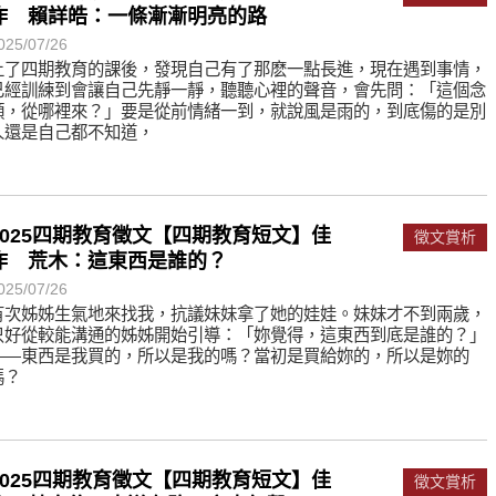
作 賴詳皓：一條漸漸明亮的路
025/07/26
上了四期教育的課後，發現自己有了那麽一點長進，現在遇到事情，
已經訓練到會讓自己先靜一靜，聽聽心裡的聲音，會先問：「這個念
頭，從哪裡來？」要是從前情緒一到，就說風是雨的，到底傷的是別
人還是自己都不知道，
2025四期教育徵文【四期教育短文】佳
徵文賞析
作 荒木：這東西是誰的？
025/07/26
有次姊姊生氣地來找我，抗議妹妹拿了她的娃娃。妹妹才不到兩歲，
只好從較能溝通的姊姊開始引導：「妳覺得，這東西到底是誰的？」
——東西是我買的，所以是我的嗎？當初是買給妳的，所以是妳的
嗎？
2025四期教育徵文【四期教育短文】佳
徵文賞析