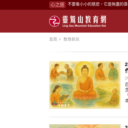
心之道
禪修，讓思緒單純，讓靈性清楚顯
念頭在心頭，不舒服；轉個念頭，
煩惱如同下雨，當雨過天晴，雨復
懂得消化煩惱，便能讓生活自在逍
首頁
教育新訊
負面是惡業，消極是惡業，悲觀是
生命是不斷流動地，安靜下來，才
不執著、不妄想，當下即圓滿。
心不跟隨現下煩惱，不隨就不會生
2
學佛，就是學著拭去塵埃。
不要看小小的慈悲，它是無盡的善
禪修，讓思緒單純，讓靈性清楚顯
念頭在心頭，不舒服；轉個念頭，
煩惱如同下雨，當雨過天晴，雨復