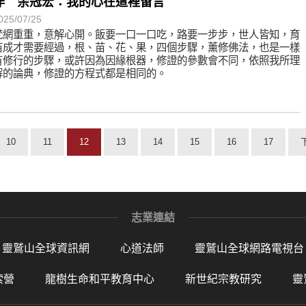
作 余冠宏：我的心在這裡留言
025/07/25
梵網重重，意解心開。飯要一口一口吃，路要一步步，世人皆知，育
苗成才需要經過，根、苗、花、果，四個步驟，薰修佛法，也是一樣
有修行的步驟，或許因為因緣根器，修證的參數會不同，依照我所理
解的論典，修證的方程式都是相同的。
10
11
12
13
14
15
16
17
志業連結
靈鷲山全球資訊網
心道法師
靈鷲山全球網路電視台
索營
龍樹生命和平教育中心
新世紀宗教研究
靈