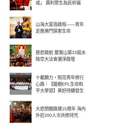
戒」 廣利眾生為民祈福
山海大富翁啟程——青年
走進佛門探索生命
慈悲啟航 靈鷲山第33屆水
陸空大法會灑淨啟壇
十載願力，照亮青年修行
心路｜【龍樹EPL生命和
平大學習】美好持續發生
大悲閉關啟建15周年 海內
外近200人次共修持咒