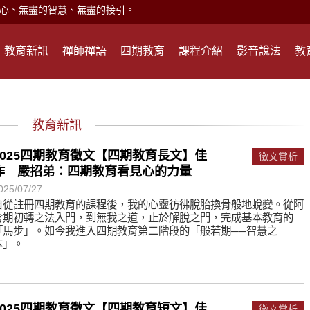
現。
心頭就開。
教育新訊
禪師禪語
四期教育
課程介紹
影音說法
教
何在？
遙，讓生命更寬廣。
惡業；正面積極樂觀，就是生活禪。
教育新訊
能沉澱，才能傾聽。
2025四期教育徵文【四期教育長文】佳
徵文賞析
作 嚴招弟：四期教育看見心的力量
滅。
025/07/27
自從註冊四期教育的課程後，我的心靈彷彿脫胎換骨般地蛻變。從阿
含期初轉之法入門，到無我之道，止於解脫之門，完成基本教育的
心、無盡的智慧、無盡的接引。
「馬步」。如今我進入四期教育第二階段的「般若期──智慧之
本」。
現。
心頭就開。
何在？
2025四期教育徵文【四期教育短文】佳
徵文賞析