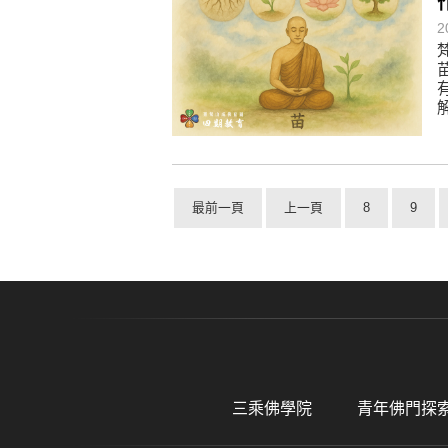
2
最前一頁
上一頁
8
9
三乘佛學院
青年佛門探