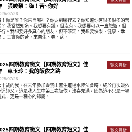
遙，讓生命更寬廣。
作 張峻榮：嗨！苦~你好
惡業；正面積極樂觀，就是生活禪。
025/07/26
嗨！你是誰？你來自哪裡？你要到哪裡去？你知道你有很多很多的苦
能沉澱，才能傾聽。
嗎？ 我當然知道。我想要有錢，但沒有。我想要可以一直旅遊，但
不行。我想要好多真心的朋友，但不確定。我想要快樂、健康、幸
福… 其實你的苦，來自生、老、病、
2025四期教育徵文【四期教育短文】佳
徵文賞析
作 卓玉玲：我的皈依之路
025/07/26
六十歲的我，在去年參加靈鷲山無生道場水陸法會時，終於再次皈依
心道師父。這是我人生中第三次皈依，法喜充滿，因為這不只是一場
儀式，更是一種心的歸屬。
2025四期教育徵文【四期教育短文】佳
徵文賞析