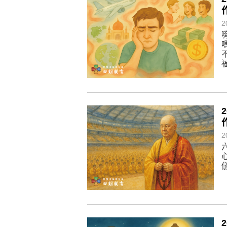
懂得消化煩惱，便能讓生活自在逍
負面是惡業，消極是惡業，悲觀是
2
生命是不斷流動地，安靜下來，才
不執著、不妄想，當下即圓滿。
2