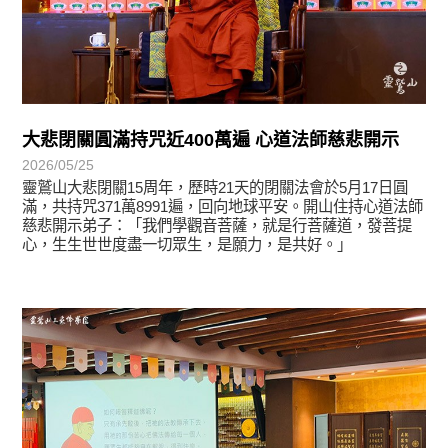
大悲閉關圓滿持咒近400萬遍 心道法師慈悲開示
2026/05/25
靈鷲山大悲閉關15周年，歷時21天的閉關法會於5月17日圓
滿，共持咒371萬8991遍，回向地球平安。開山住持心道法師
慈悲開示弟子：「我們學觀音菩薩，就是行菩薩道，發菩提
心，生生世世度盡一切眾生，是願力，是共好。」
學習分享