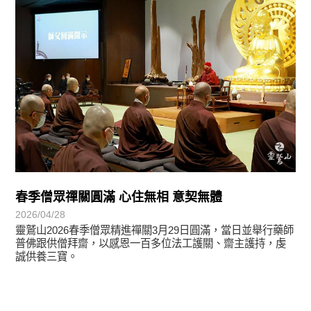
春季僧眾禪關圓滿 心住無相 意契無體
2026/04/28
靈鷲山2026春季僧眾精進禪關3月29日圓滿，當日並舉行藥師
普佛跟供僧拜齋，以感恩一百多位法工護關、齋主護持，虔
誠供養三寶。