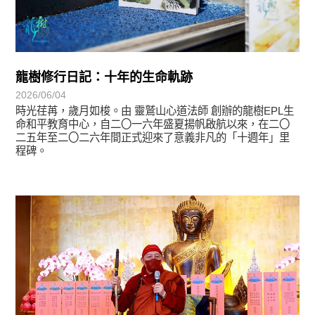
龍樹修行日記：十年的生命軌跡
2026/06/04
時光荏苒，歲月如梭。由 靈鷲山心道法師 創辦的龍樹EPL生
命和平教育中心，自二〇一六年盛夏揚帆啟航以來，在二〇
二五年至二〇二六年間正式迎來了意義非凡的「十週年」里
程碑。
學習分享