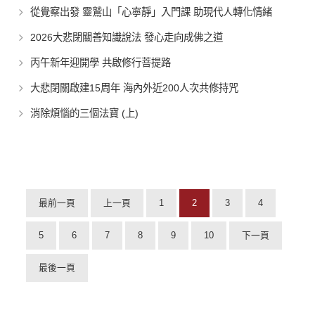
從覺察出發 靈鷲山「心寧靜」入門課 助現代人轉化情緒
2026大悲閉關善知識說法 發心走向成佛之道
丙午新年迎開學 共啟修行菩提路
大悲閉關啟建15周年 海內外近200人次共修持咒
消除煩惱的三個法寶 (上)
最前一頁
上一頁
1
2
3
4
5
6
7
8
9
10
下一頁
最後一頁