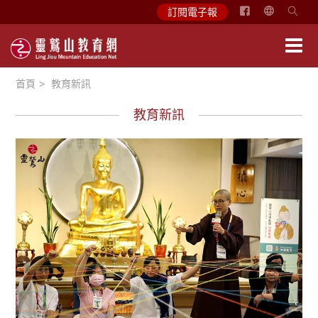
简
訂閱電子報
体
中
文
首頁
教育新訊
English
教育新訊
學習分享