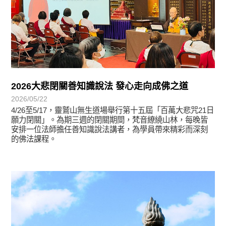
2026大悲閉關善知識說法 發心走向成佛之道
2026/05/22
4/26至5/17，靈鷲山無生道場舉行第十五屆「百萬大悲咒21日
願力閉關」。為期三週的閉關期間，梵音繚繞山林，每晚皆
安排一位法師擔任善知識說法講者，為學員帶來精彩而深刻
的佛法課程。
學習分享