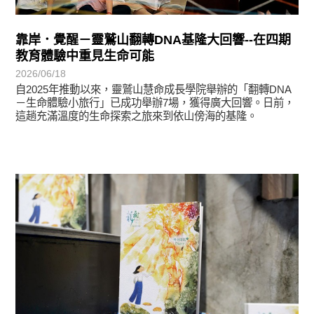
靠岸．覺醒－靈鷲山翻轉DNA基隆大回響--在四期
教育體驗中重見生命可能
2026/06/18
自2025年推動以來，靈鷲山慧命成長學院舉辦的「翻轉DNA
－生命體驗小旅行」已成功舉辦7場，獲得廣大回響。日前，
這趟充滿溫度的生命探索之旅來到依山傍海的基隆。
悅讀書香