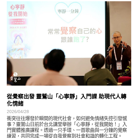
學習分享
從覺察出發 靈鷲山「心寧靜」入門課 助現代人轉
化情緒
2026/04/28
衝突往往爆發於瞬間的現代社會，如何避免情緒失控引發憾
事？靈鷲山日前於台北講堂舉辦「心寧靜，從我開始！」入
門實體推廣課程。透過一只手環、一首歌曲與一分鐘的覺察
練習，共同完成一場從自我覺察到社會和諧的轉化工程。