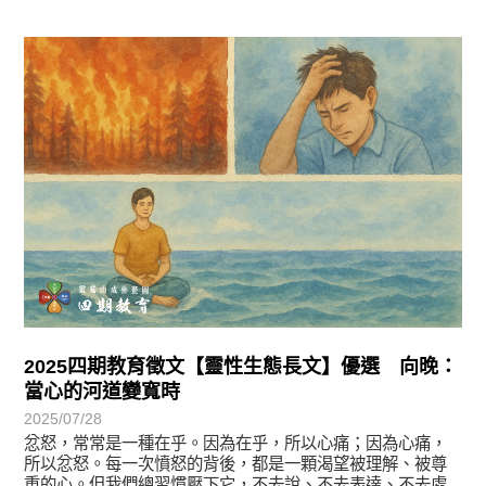
徵文賞析
2025四期教育徵文【靈性生態長文】優選 向晚：
當心的河道變寬時
2025/07/28
忿怒，常常是一種在乎。因為在乎，所以心痛；因為心痛，
所以忿怒。每一次憤怒的背後，都是一顆渴望被理解、被尊
重的心。但我們總習慣壓下它，不去說、不去表達、不去處