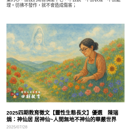
理。彷彿不發作，就不會造成傷害；
徵文賞析
2025四期教育徵文【靈性生態長文】優選 陳瑞
娟：神仙居 居神仙~人間無地不神仙的華嚴世界
2025/07/28