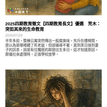
2025四期教育徵文【四期教育長文】優選 荒木：
突如其來的生命教育
2025/07/29
半年多前，整棟公寓突然傳出一股腐臭味，充斥在樓梯間，
原以為是哪裡藏了死老鼠，但卻遍尋不著，直到某日接到妻
子的訊息，說是有位獨居的鄰居往生多日，這才知道原因。
葬儀社來處理時，正值學校放學，
徵文賞析