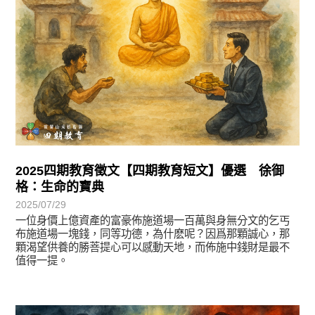
2025四期教育徵文【四期教育短文】優選 徐御
格：生命的寶典
2025/07/29
一位身價上億資產的富豪佈施道場一百萬與身無分文的乞丐
布施道場一塊錢，同等功德，為什麽呢？因爲那顆誠心，那
顆渴望供養的勝菩提心可以感動天地，而佈施中錢財是最不
值得一提。
徵文賞析