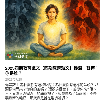
2025四期教育徵文【四期教育短文】優選 智持：
你是誰？
2025/07/29
你是誰？ 為什麼你有這種反應？為什麼你有這樣的念頭？ 念
頭從何而來？你真的苦嗎？ 環顧這個當下，苦從何來? 哦～
不，又陷入沒完沒了的輪迴裡了，智慧是為了斷輪迴，不是
製造新的輪迴，那究竟是誰在製造輪迴？