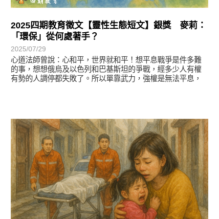
2025四期教育徵文【靈性生態短文】銀獎 麥莉：
「環保」從何處著手？
2025/07/29
心道法師曾說：心和平，世界就和平！想平息戰爭是件多難
的事，想想俄烏及以色列和巴基斯坦的爭戰，經多少人有權
有勢的人調停都失敗了。所以單靠武力，強權是無法平息，
徵文賞析