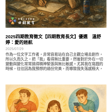
2025四期教育徵文【四期教育長文】優選 溫舒
婷：愛的迷航
2025/07/29
作為一位文字工作者，非常容易站在自己主觀立場去創作，
所以久而久之，把「我」看得無比重要，然後對於外在一切
變動與變化常常搞得精神緊張與無比敏感。尤其我在寫戲的
時候，往往因為我預想的過份完美，而導致我失落感極大，
徵文賞析