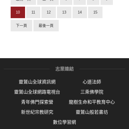
10
11
12
13
14
15
下一頁
最後一頁
志業連結
靈鷲山全球資訊網
心道法師
靈鷲山全球網路電視台
三乘佛學院
青年佛門探索營
龍樹生命和平教育中心
新世紀宗教研究
靈鷲山般若書坊
數位學習網