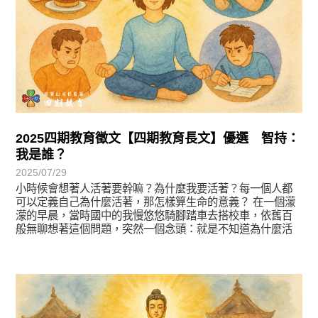
2025四期教育徵文【四期教育長文】優選 智持：
我是誰？
2025/07/29
小時候會想著人活著要幹嘛？為什麼我要活著？每一個人都
可以定義自己為什麼活著，那怎樣算生命的意義？ 在一個濛
濛的早晨，當時國中的我慢悠悠騎腳踏車去搭校車，依舊百
般無聊想著這個問題，突然一個念頭：就是不知道為什麼活
著所以活著！
徵文賞析