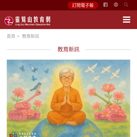
简
訂閱電子報
体
中
文
首頁
教育新訊
English
教育新訊
徵文賞析