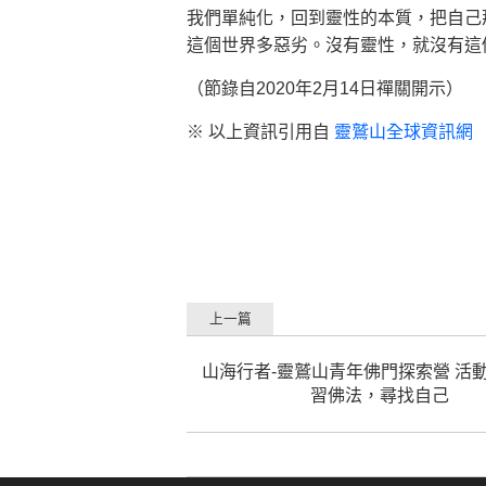
我們單純化，回到靈性的本質，把自己
這個世界多惡劣。沒有靈性，就沒有這
（節錄自2020年2月14日禪關開示）
※ 以上資訊引用自
靈鷲山全球資訊網
上一篇
山海行者-靈鷲山青年佛門探索營 活
習佛法，尋找自己