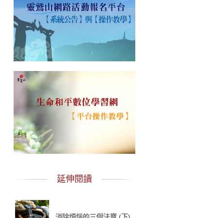
延伸閱讀
消除煩惱的三個法寶 (下)