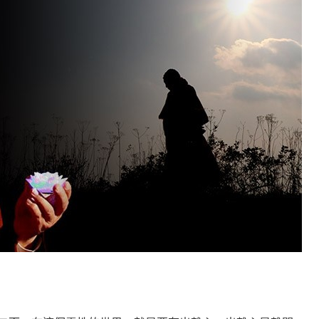
何在？
遙，讓生命更寬廣。
惡業；正面積極樂觀，就是生活禪。
能沉澱，才能傾聽。