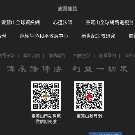
志業連結
靈鷲山全球資訊網
心道法師
靈鷲山全球網路電視台
索營
龍樹生命和平教育中心
新世紀宗教研究
靈
閱電子報
|
聯絡我們
|
網站導覽
|
相關連結
|
版權聲明
|
個資
靈鷲山四期禪教
靈鷲山教育網
微信訂閱號