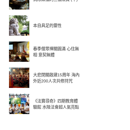
本自具足的靈性
春季僧眾禪關圓滿 心住無
相 意契無體
大悲閉關啟建15周年 海內
外近200人次共修持咒
《法寶尋奇》四期教育體
驗館 水陸法會超人氣亮點