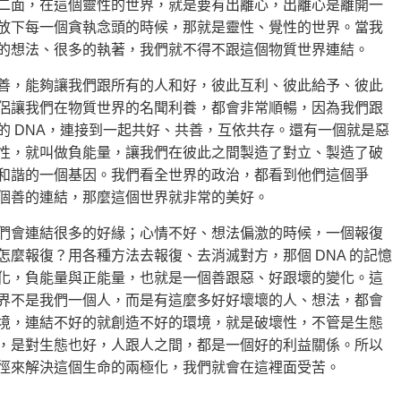
二面，在這個靈性的世界，就是要有出離心，出離心是離開一
放下每一個貪執念頭的時候，那就是靈性、覺性的世界。當我
的想法、很多的執著，我們就不得不跟這個物質世界連結。
善，能夠讓我們跟所有的人和好，彼此互利、彼此給予、彼此
侶讓我們在物質世界的名聞利養，都會非常順暢，因為我們跟
的 DNA，連接到一起共好、共善，互依共存。還有一個就是惡
性，就叫做負能量，讓我們在彼此之間製造了對立、製造了破
和諧的一個基因。我們看全世界的政治，都看到他們這個爭
個善的連結，那麼這個世界就非常的美好。
們會連結很多的好緣；心情不好、想法偏激的時候，一個報復
麼報復？用各種方法去報復、去消滅對方，那個 DNA 的記憶
化，負能量與正能量，也就是一個善跟惡、好跟壞的變化。這
界不是我們一個人，而是有這麼多好好壞壞的人、想法，都會
境，連結不好的就創造不好的環境，就是破壞性，不管是生態
，是對生態也好，人跟人之間，都是一個好的利益關係。所以
徑來解決這個生命的兩極化，我們就會在這裡面受苦。