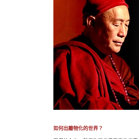
煩惱如同下雨，當雨過天晴，雨復
懂得消化煩惱，便能讓生活自在逍
負面是惡業，消極是惡業，悲觀是
生命是不斷流動地，安靜下來，才
不執著、不妄想，當下即圓滿。
如何出離物化的世界？