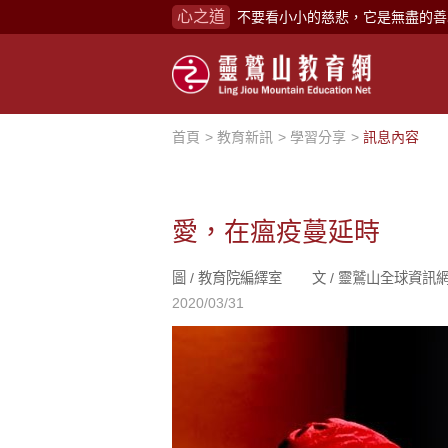
不要看小小的慈悲，它是無盡的善
心之道
禪修，讓思緒單純，讓靈性清楚顯
念頭在心頭，不舒服；轉個念頭，
煩惱如同下雨，當雨過天晴，雨復
首頁
教育新訊
學習分享
訊息內容
懂得消化煩惱，便能讓生活自在逍
負面是惡業，消極是惡業，悲觀是
生命是不斷流動地，安靜下來，才
愛，在瘟疫蔓延時
不執著、不妄想，當下即圓滿。
圖 /
教育院編繹室
文 /
靈鷲山全球資訊
心不跟隨現下煩惱，不隨就不會生
2020/03/31
學佛，就是學著拭去塵埃。
不要看小小的慈悲，它是無盡的善
禪修，讓思緒單純，讓靈性清楚顯
念頭在心頭，不舒服；轉個念頭，