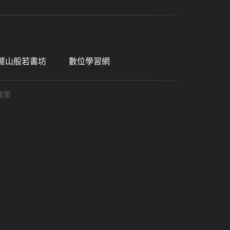
鷲山般若書坊
數位學習網
政策