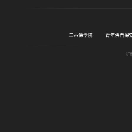
三乘佛學院
青年佛門探
訂