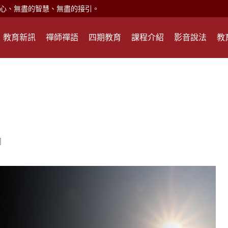
心、無盡的智慧、無盡的接引。
現。
教育新訊
禪師禪語
四期教育
課程介紹
影音說法
教
心頭就開。
何在？
遙，讓生命更寬廣。
惡業；正面積極樂觀，就是生活禪。
能沉澱，才能傾聽。
網
滅。
心、無盡的智慧、無盡的接引。
現。
心頭就開。