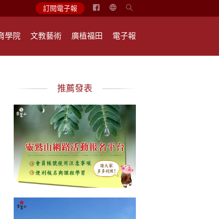
简
訂閱電子報
体
中
育學院
文教藝術
廣植福田
電子報
文
English
推薦發表