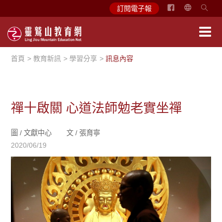
简
訂閱電子報
体
中
文
首頁
教育新訊
學習分享
訊息內容
English
禪十啟關 心道法師勉老實坐禪
圖 /
文獻中心
文 /
張育寧
2020/06/19