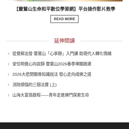
【靈鷲山生命和平數位學習網】平台操作影片教學
READ MORE
延伸閱讀
從覺察出發 靈鷲山「心寧靜」入門課 助現代人轉化情緒
安住明覺心向寂靜 靈鷲山2026春季禪關啟建
2026大悲閉關善知識說法 發心走向成佛之道
消除煩惱的三個法寶 (上)
山海大富翁啟程——青年走進佛門探索生命