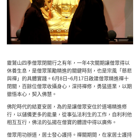
靈鷲山四季僧眾閉關行之有年，一年4次關期讓僧眾得以
休養生息，是僧眾策勵精進的關鍵時刻，也是宗風「慈悲
與禪」的具體實踐。6月8日~6月17日啟建僧眾精進禪十
閉關，百餘位僧眾收攝身心，深持禪修，勇猛道業，以期
徹悟本心，契入佛慧。
佛陀時代的結夏安居，為的是讓僧眾安住於道場精進修
行，以儲備更多的能量，從事弘法利生的工作，自利利他
相互互行，佛法的弘揚在僧寶的體證中得以廣佈。
僧眾用功辦道，居士發心護持。禪關期間，在家居士護持