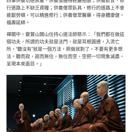
四事供養功德無量，供養僧服得莊嚴相貌；供養飲食，修
行道路上不缺乏資糧；供養僧眾臥具，修行的道路上不會
疲厭勞頓，可以精進修行；供養僧眾醫藥，得身體康健，
福壽延綿。
禪關中，靈鷲山開山住持心道法師慈示：「我們都在做這
個功夫，所謂的功夫就是法門，就是耳根圓通，入流亡
所，“聽沒有”就是一個方法，照做就對了，不要有更多想
法。聽而寂，寂而無住，無住而空，空把一切現象滅盡，
呈現本來面目。」