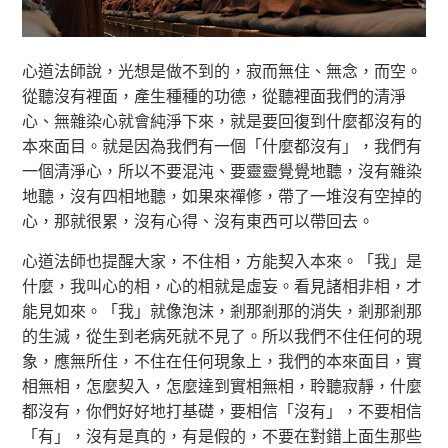
心道法師說，光想是做不到的，寂而無住、無念，而空。
從聽沒有裡面，產生種種的功德，從聽裡面我們的清淨
心、無雜染心就會純淨下來，就是要回復到什麼都沒有的
本來面目。就是因為我們有一個「什麼都沒有」，我們有
一個清淨心，所以不要混沌、要靈靈覺覺地聽，沒有雜染
地聽，沒有四相地聽，如果來禪修，帶了一堆沒有空掉的
心，那就很累，沒有心得、沒有東西可以帶回去。
心道法師也提醒大家，不住相，方能契入本來。「我」是
什麼，我叫心的相，心的相就是虛妄。看見諸相非相，才
能見如來。「我」就像泡沫，剎那剎那的消失，剎那剎那
的生滅，從生到老病死就不見了。所以我們不住任何的現
象，應無所住，不住在任何現象上，我們的本來面目，實
相無相，怎麼契入，怎麼達到實相無相，聆聽寂靜，什麼
都沒有，你們好好地打基礎，要相信「沒有」，不要相信
「有」，沒有是真的，有是假的，不要在對錯上面生那些