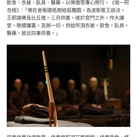
飲食、衣被、臥具、醫藥，以俾僧眾專心修行。《增一阿
含經》:「佛在舍衛國祇樹給孤獨園。為波斯匿王說法。
王即請佛及比丘僧。三月供養。遂於宮門之外。作大講
堂。懸繒旛蓋。及辦一切。供給所須衣被。飲食。臥具。
醫藥。故云四事供養。」