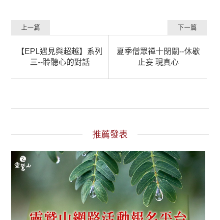
上一篇
下一篇
【EPL遇見與超越】系列
夏季僧眾禪十閉關--休歇
三--聆聽心的對話
止妄 現真心
推薦發表