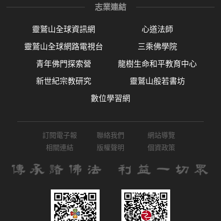
志業連結
靈鷲山全球資訊網
心道法師
靈鷲山全球網路電視台
三乘佛學院
青年佛門探索營
龍樹生命和平教育中心
新世紀宗教研究
靈鷲山般若書坊
數位學習網
訂閱電子報
聯絡我們
網站導覽
相關連結
版權聲明
個資政策