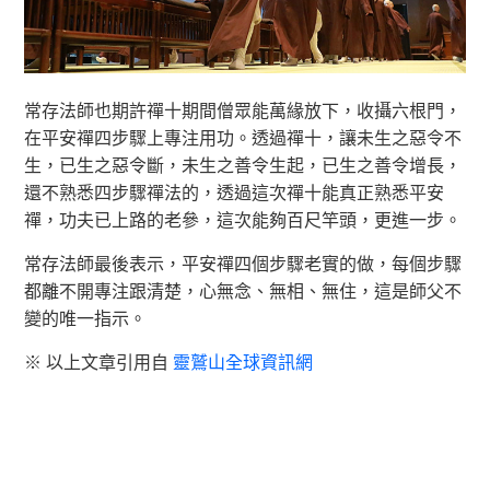
常存法師也期許禪十期間僧眾能萬緣放下，收攝六根門，
在平安禪四步驟上專注用功。透過禪十，讓未生之惡令不
生，已生之惡令斷，未生之善令生起，已生之善令增長，
還不熟悉四步驟禪法的，透過這次禪十能真正熟悉平安
禪，功夫已上路的老參，這次能夠百尺竿頭，更進一步。
常存法師最後表示，平安禪四個步驟老實的做，每個步驟
都離不開專注跟清楚，心無念、無相、無住，這是師父不
變的唯一指示。
※ 以上文章引用自
靈鷲山全球資訊網