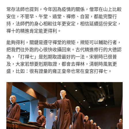
常存法師也提到，今年因為疫情的關係，僧眾在山上比較
安住，不管早、午堂、過堂、禪修、自習，都能完整行
持，法師們的身心相較往年更安定，相信延續這份安定，
禪十的精進肯定能更得利。
能夠得利，關鍵是遵守禪堂的規矩，規矩可以輔助行者，
把我們往外跑的心很快收攝回來。古代精進修行的大德認
為，「打禪七」是剋期取證最好的一法，宋朝時已很普
及，大家若想要剋期取證，都會去禪林，清朝時風氣更
盛，比如：很有證量的雍正皇帝也常在皇宮打禪七。