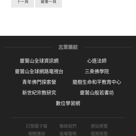
下一頁
最後一頁
志業連結
靈鷲山全球資訊網
心道法師
靈鷲山全球網路電視台
三乘佛學院
青年佛門探索營
龍樹生命和平教育中心
新世紀宗教研究
靈鷲山般若書坊
數位學習網
訂閱電子報
聯絡我們
網站導覽
相關連結
版權聲明
個資政策