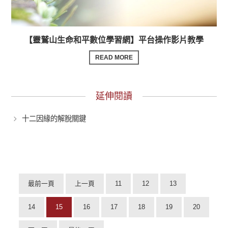
【靈鷲山生命和平數位學習網】平台操作影片教學
READ MORE
延伸閱讀
十二因緣的解脫關鍵
最前一頁
上一頁
11
12
13
14
15
16
17
18
19
20