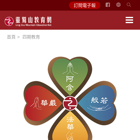
简
訂閱電子報
体
中
文
首頁
四期教育
English