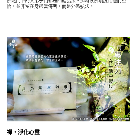
佛陀門下的大弟子們都是四處弘法。那時候佛剛度化他們證
悟，並非留在身邊當侍者，而是外派弘法。
正法眼-般若期
禪，淨化心靈