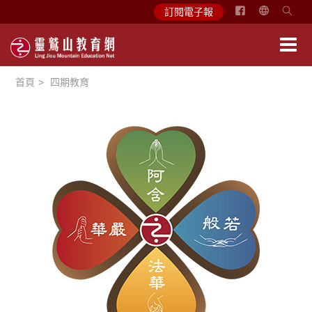
简
訂閱電子報
体
中
文
首頁
四期教育
English