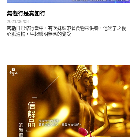
無礙行是真如行
2021/06/08
密勒日巴修行當中，有次妹妹帶著食物來供養，他吃了之後
心脈通暢，生起樂明無念的覺受
覺有情-法華期