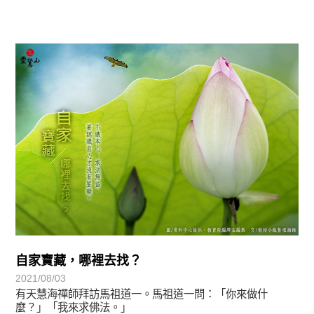
圓滿覺-華嚴期
自家寶藏，哪裡去找？
2021/08/03
有天慧海禪師拜訪馬祖道一。馬祖道一問：「你來做什
麼？」「我來求佛法。」