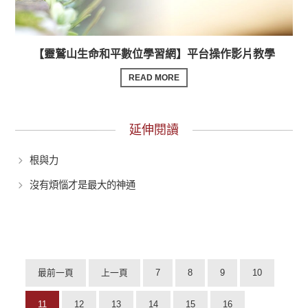
【靈鷲山生命和平數位學習網】平台操作影片教學
READ MORE
延伸閱讀
根與力
沒有煩惱才是最大的神通
最前一頁
上一頁
7
8
9
10
11
12
13
14
15
16