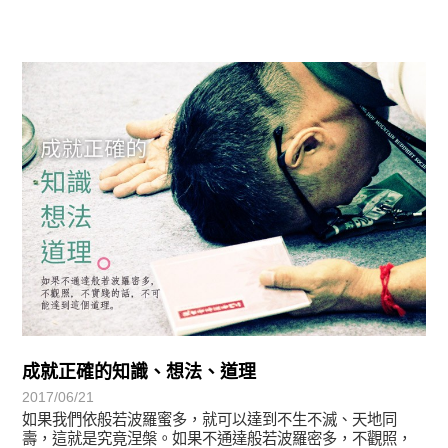
正法眼-般若期
成就正確的知識、想法、道理
2017/06/21
如果我們依般若波羅蜜多，就可以達到不生不滅、天地同
壽，這就是究竟涅槃。如果不通達般若波羅密多，不觀照，