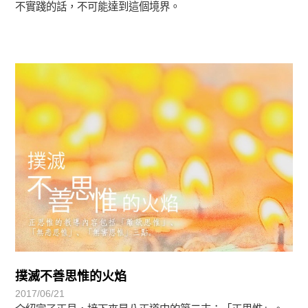
不實踐的話，不可能達到這個境界。
初轉法-阿含期
撲滅不善思惟的火焰
2017/06/21