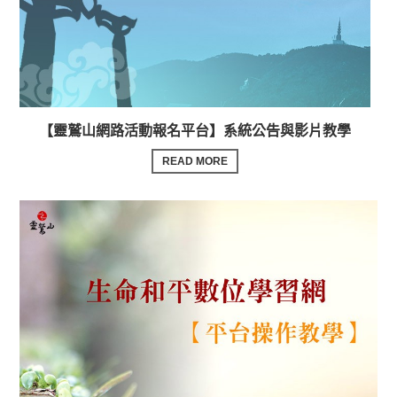
【靈鷲山網路活動報名平台】系統公告與影片教學
READ MORE