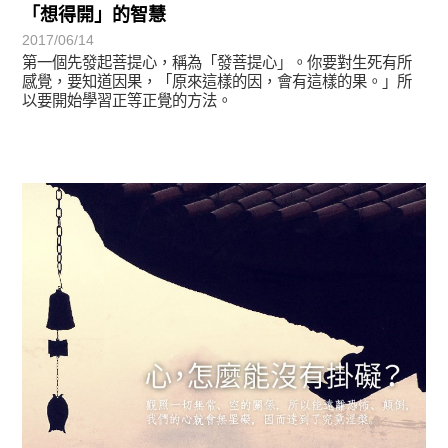
「想得開」的智慧
2017/06/14
第一個先發起菩提心，稱為「發菩提心」。你要對生死有所
感覺，要知道因果，「原來這樣的因，會有這樣的果。」所
以要開始學習正等正覺的方法。
正法眼-般若期