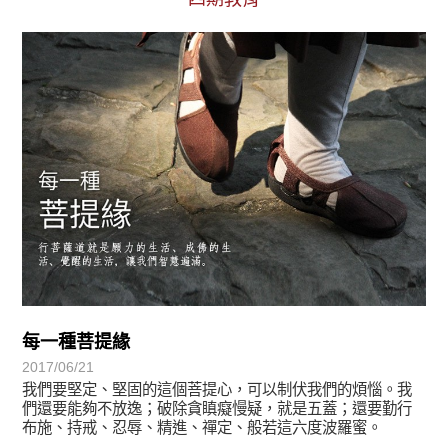
覺有情-法華期
每一種菩提緣
2017/06/21
我們要堅定、堅固的這個菩提心，可以制伏我們的煩惱。我
們還要能夠不放逸；破除貪瞋癡慢疑，就是五蓋；還要勤行
布施、持戒、忍辱、精進、禪定、般若這六度波羅蜜。