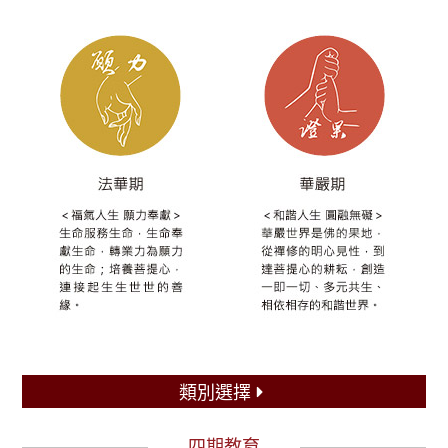
類別選擇
四期教育