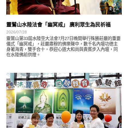
靈鷲山水陸法會「幽冥戒」 廣利眾生為民祈福
2026/07/28
靈鷲山第33屆水陸空大法會7月27日晚間舉行殊勝莊嚴的重要
儀式「幽冥戒」，莊嚴肅穆的佛樂聲中，數千名內壇功德主
身著海青，雙手合十，恭迎心道大和尚與貴賓步入內壇，同
在水陸佛前供燈。
學習分享