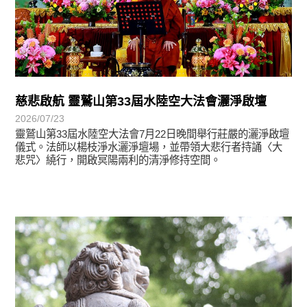
慈悲啟航 靈鷲山第33屆水陸空大法會灑淨啟壇
2026/07/23
靈鷲山第33屆水陸空大法會7月22日晚間舉行莊嚴的灑淨啟壇
儀式。法師以楊枝淨水灑淨壇場，並帶領大悲行者持誦〈大
悲咒〉繞行，開啟冥陽兩利的清淨修持空間。
學習分享