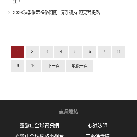
生！
2026秋季僧眾禪修閉關--清淨護持 照亮菩提路
1
2
3
4
5
6
7
8
9
10
下一頁
最後一頁
志業連結
靈鷲山全球資訊網
心道法師
靈鷲山全球網路電視台
三乘佛學院