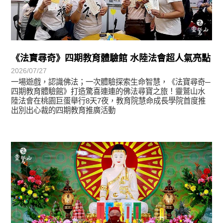
《法寶尋奇》四期教育體驗館 水陸法會超人氣亮點
2026/07/27
一場遊戲，認識佛法；一次體驗探索生命智慧，《法寶尋奇─
四期教育體驗館》打造驚喜連連的佛法尋寶之旅！靈鷲山水
陸法會在桃園巨蛋舉行8天7夜，教育院慧命成長學院首度推
出別出心裁的四期教育推廣活動
學習分享