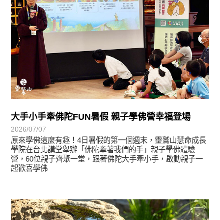
大手小手牽佛陀FUN暑假 親子學佛營幸福登場
2026/07/07
原來學佛這麼有趣！4日暑假的第一個週末，靈鷲山慧命成長
學院在台北講堂舉辦「佛陀牽著我們的手」親子學佛體驗
營，60位親子齊聚一堂，跟著佛陀大手牽小手，啟動親子一
起歡喜學佛
學習分享