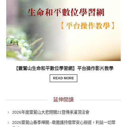
【靈鷲山生命和平數位學習網】平台操作影片教學
READ MORE
延伸閱讀
2026年度靈鷲山大悲閉關21暨傳承灌頂法會
2026靈鷲山春季禪關--敬邀護持僧眾安心辦道，利益一切眾