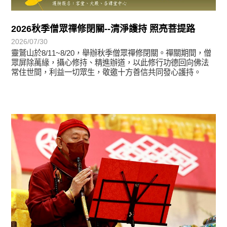
2026秋季僧眾禪修閉關--清淨護持 照亮菩提路
2026/07/30
靈鷲山於8/11~8/20，舉辦秋季僧眾禪修閉關。禪關期間，僧
眾屏除萬緣，攝心修持、精進辦道，以此修行功德回向佛法
常住世間，利益一切眾生，敬邀十方善信共同發心護持。
學習分享