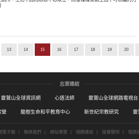
量
13
14
15
16
17
18
19
20
志業連結
靈鷲山全球資訊網
心道法師
靈鷲山全球網路電視台
索營
龍樹生命和平教育中心
新世紀宗教研究
靈
閱電子報
|
聯絡我們
|
網站導覽
|
相關連結
|
版權聲明
|
個資