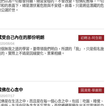
我們以為一切都會持續、總是安穩的，不會改變。但佛陀教導，一切
祥和的表面下，總是潛伏著危險與不安穩。病毒，只是將這潛藏的危
險公諸於世。
感受自己內在的那份明朗
初轉法-阿含期
020/08/04
整個無我之道的學習，要帶領我們明白，所謂的「我」，只是假名施
設的，實際上不過是因緣變化、業果相續。
成佛在心念中
圓滿覺-華嚴期
020/07/17
成佛是在生活之中，而且是在每一個心念之中，包括：吃飯、睡覺、
上廁所。生活中因為念念不忘眾生，而發種種誓願生出不可思議的力