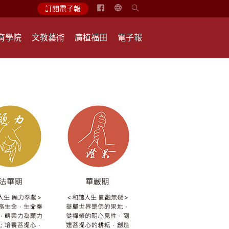
简
訂閱電子報
体
中
育學院
文教藝術
廣植福田
電子報
文
English