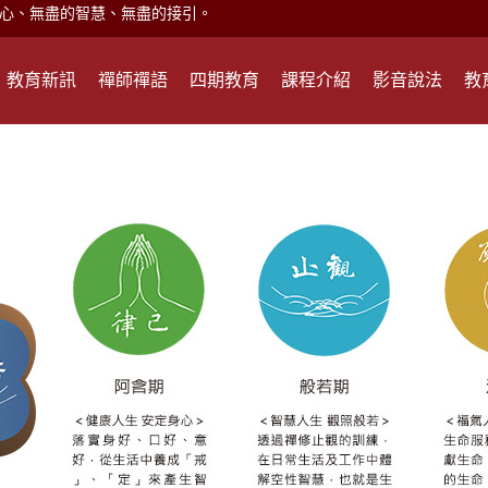
現。
心頭就開。
教育新訊
禪師禪語
四期教育
課程介紹
影音說法
教
何在？
遙，讓生命更寬廣。
惡業；正面積極樂觀，就是生活禪。
能沉澱，才能傾聽。
滅。
心、無盡的智慧、無盡的接引。
現。
心頭就開。
何在？