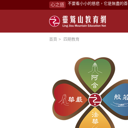
心之道
禪修，讓思緒單純，讓靈性清楚顯
念頭在心頭，不舒服；轉個念頭，
煩惱如同下雨，當雨過天晴，雨復
懂得消化煩惱，便能讓生活自在逍
首頁
四期教育
負面是惡業，消極是惡業，悲觀是
生命是不斷流動地，安靜下來，才
不執著、不妄想，當下即圓滿。
心不跟隨現下煩惱，不隨就不會生
學佛，就是學著拭去塵埃。
不要看小小的慈悲，它是無盡的善
禪修，讓思緒單純，讓靈性清楚顯
念頭在心頭，不舒服；轉個念頭，
煩惱如同下雨，當雨過天晴，雨復