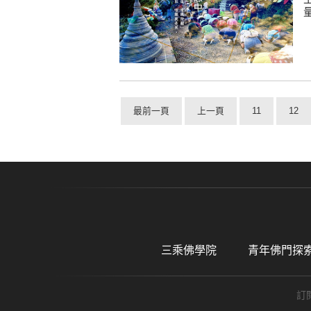
最前一頁
上一頁
11
12
三乘佛學院
青年佛門探
訂