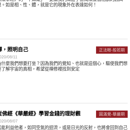
果。如是相、性、體，就是它的現象外在表達如何！
禪，照明自己
正法眼-般若期
020/08/11
為什麼我們想要打坐？因為我們的覺知、也就是這個心，驅使我們想
要了解宇宙的真相，希望從禪修裡找到安定
從佛經《華嚴經》學習金錢的理財觀
圓滿覺-華嚴期
020/08/07
若能利益他者，如同空氣的迴流，或是日光的反射，也將會回到自己