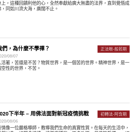
身上，這種回饋利他的心，全然奉獻給廣大無盡的法界，直到覺悟成
佛，同如川流大海，廣闊不止。
我們，為什麼不學禪？
正法眼-般若期
020/08/07
人活著，苦還是不苦？物質世界，是一個苦的世界。精神世界，是一
個空性的世界，不苦。
2020下半年 – 用佛法面對新冠疫情挑戰
初轉法-阿含期
020/08/06
疫情像一位嚴格導師，教導我們生命的真實性質。在每天的生活中，