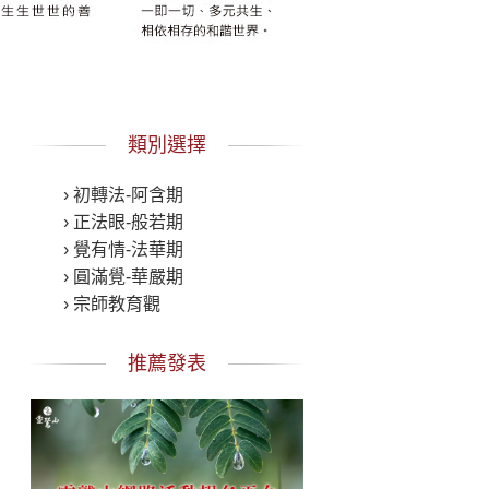
類別選擇
› 初轉法-阿含期
› 正法眼-般若期
› 覺有情-法華期
› 圓滿覺-華嚴期
› 宗師教育觀
推薦發表