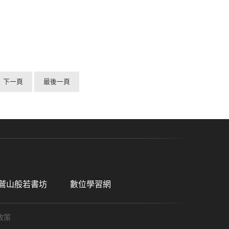
下一頁
最後一頁
鷲山般若書坊
數位學習網
政策