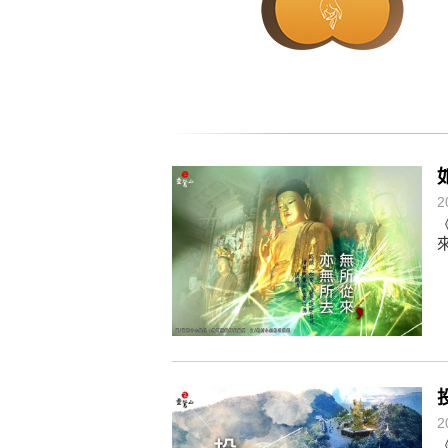
懂得消化煩惱，便能讓生活自在逍
負面是惡業，消極是惡業，悲觀是
生命是不斷流動地，安靜下來，才
不執著、不妄想，當下即圓滿。
2
2