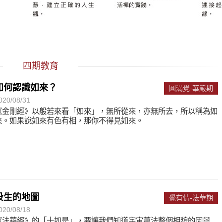
遙，讓生命更寬廣。
惡業；正面積極樂觀，就是生活禪。
能沉澱，才能傾聽。
四期教育
如何認識如來？
圓滿覺-華嚴期
020/08/31
《金剛經》以般若來看「如來」，無所從來，亦無所去，所以稱為如
來。如果說如來有色有相，那你不得見如來。
投生的地圖
覺有情-法華期
020/08/18
《法華經》的「十如是」，要讓我們知道宇宙萬法整個相貌的因與