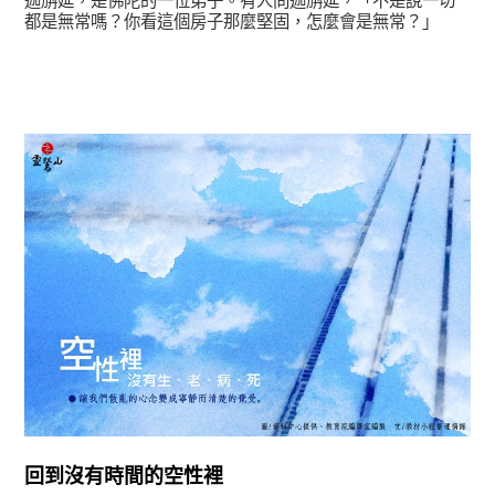
迦旃延，是佛陀的一位弟子。有人問迦旃延，「不是說一切
都是無常嗎？你看這個房子那麼堅固，怎麼會是無常？」
正法眼-般若期
回到沒有時間的空性裡