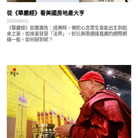
從《華嚴經》看美國房地產大亨
2020/09/11
《華嚴經》如實廣告：成佛時，佛陀心念眾生皆能出生到如
來之家，如來家就是「法界」，好比無限通達寬廣的網際網
絡一般。如何辦到呢？
覺有情-法華期