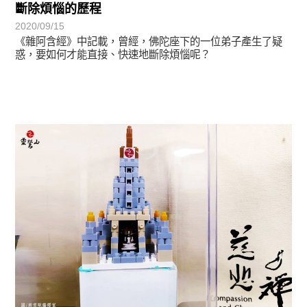
斷除煩惱的歷程
2020/09/15
《雜阿含經》中記載，曾經，佛陀座下的一位弟子產生了疑
惑，要如何才能直接、快速地斷除煩惱呢？
圓滿覺-華嚴期