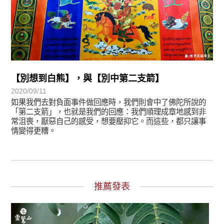
【別想到白熊】，與【別中第二支箭】
2020/09/11
如果我們去對負面事件做回應時，我們則會中了佛陀所說的
「第二支箭」，也就是我們的回應：我們順理成章地感到非
常沮喪，厭惡自己的感受，想要壓抑它。而這些，都只讓事
情變得更糟。
推薦發表