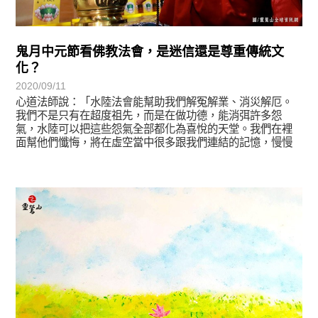
鬼月中元節看佛教法會，是迷信還是尊重傳統文
化？
2020/09/11
心道法師說：「水陸法會能幫助我們解冤解業、消災解厄。
我們不是只有在超度祖先，而是在做功德，能消弭許多怨
氣，水陸可以把這些怨氣全部都化為喜悅的天堂。我們在裡
面幫他們懺悔，將在虛空當中很多跟我們連結的記憶，慢慢
由不好的轉成好的。
正法眼-般若期