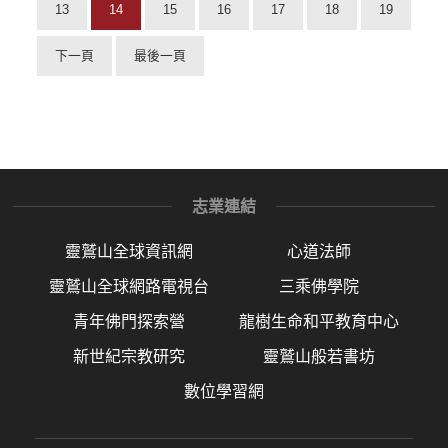
13
14
15
16
17
18
19
下一頁
最後一頁
志業連結
靈鷲山全球資訊網
心道法師
靈鷲山全球網路電視台
三乘佛學院
青年佛門探索營
龍樹生命和平教育中心
新世紀宗教研究
靈鷲山般若書坊
數位學習網