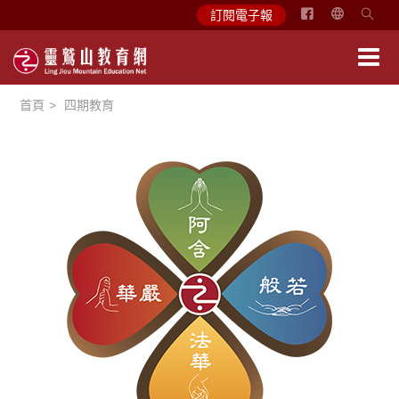
简
訂閱電子報
体
中
文
首頁
四期教育
English