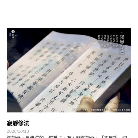
覺有情-法華期
寂靜修法
2020/10/13