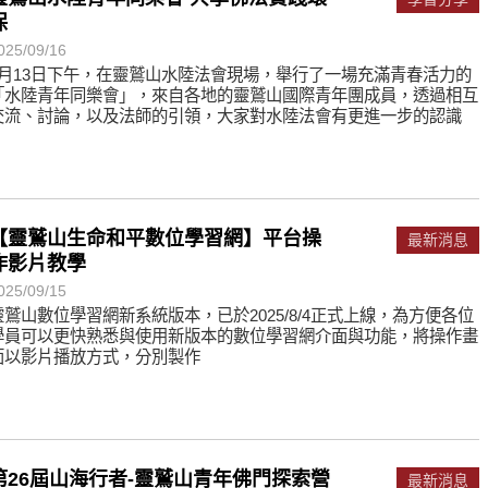
保
遙，讓生命更寬廣。
025/09/16
惡業；正面積極樂觀，就是生活禪。
9月13日下午，在靈鷲山水陸法會現場，舉行了一場充滿青春活力的
「水陸青年同樂會」，來自各地的靈鷲山國際青年團成員，透過相互
能沉澱，才能傾聽。
交流、討論，以及法師的引領，大家對水陸法會有更進一步的認識
【靈鷲山生命和平數位學習網】平台操
最新消息
作影片教學
025/09/15
靈鷲山數位學習網新系統版本，已於2025/8/4正式上線，為方便各位
學員可以更快熟悉與使用新版本的數位學習網介面與功能，將操作畫
面以影片播放方式，分別製作
第26屆山海行者-靈鷲山青年佛門探索營
最新消息