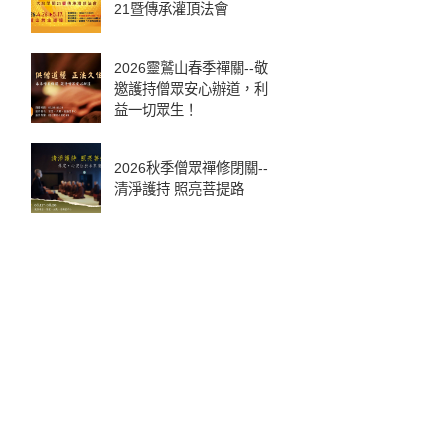
21暨傳承灌頂法會
2026靈鷲山春季禪關--敬
邀護持僧眾安心辦道，利
益一切眾生！
2026秋季僧眾禪修閉關--
清淨護持 照亮菩提路