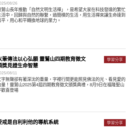
025/08/26
靈鷲山長年推動「自然文明生活禪」，是希望大家在科技發達的繁忙
生活中，回歸與自然的聯繫，過簡樸的生活，用生活禪來讓生命達到
和平，用心和平轉換地球的業力。
以筆傳法以心弘願 靈鷲山四期教育徵文
學習分享
頒獎見證生命智慧
025/08/11
文字無聲卻有著深沈的重量，字裡行間更能照見佛法的光、看見愛的
力量！靈鷲山2025第4屆四期教育徵文頒獎典禮，8月9日在福隆聖山
寺歡喜登場
受戒是自利利他的導航系統
學習分享