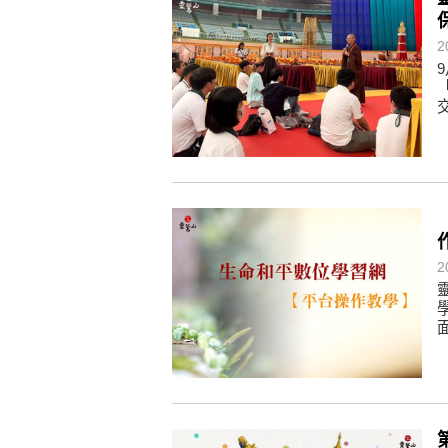
懂得消化煩惱，便能讓生活自在逍
2
負面是惡業，消極是惡業，悲觀是
生命是不斷流動地，安靜下來，才
不執著、不妄想，當下即圓滿。
2