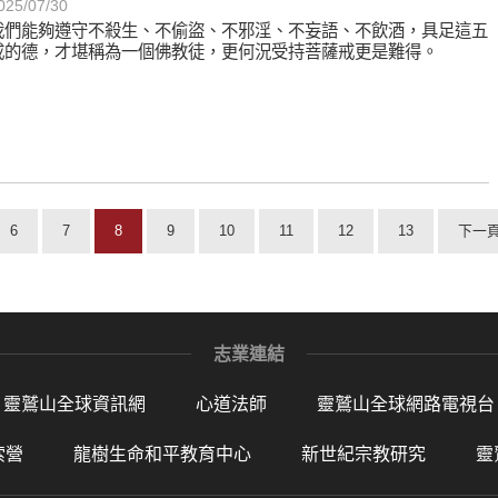
025/07/30
我們能夠遵守不殺生、不偷盜、不邪淫、不妄語、不飲酒，具足這五
戒的德，才堪稱為一個佛教徒，更何況受持菩薩戒更是難得。
6
7
8
9
10
11
12
13
下一
志業連結
靈鷲山全球資訊網
心道法師
靈鷲山全球網路電視台
索營
龍樹生命和平教育中心
新世紀宗教研究
靈