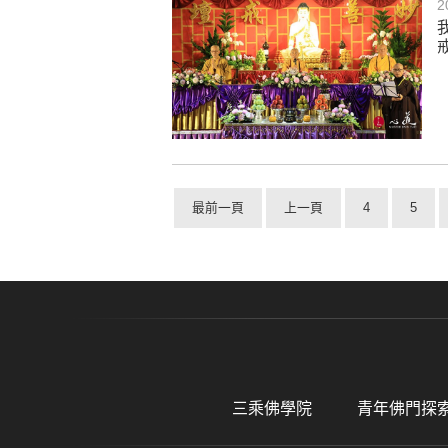
2
最前一頁
上一頁
4
5
三乘佛學院
青年佛門探