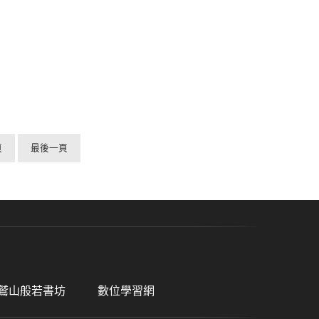
頁
最後一頁
鷲山般若書坊
數位學習網