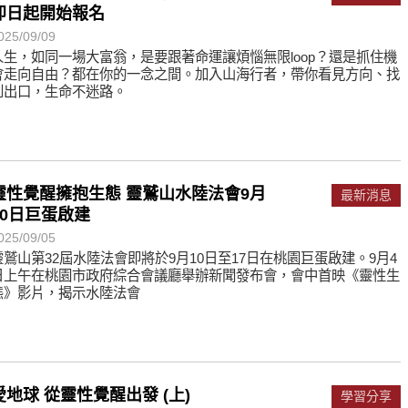
即日起開始報名
025/09/09
人生，如同一場大富翁，是要跟著命運讓煩惱無限loop？還是抓住機
會走向自由？都在你的一念之間。加入山海行者，帶你看見方向、找
到出口，生命不迷路。
靈性覺醒擁抱生態 靈鷲山水陸法會9月
最新消息
10日巨蛋啟建
025/09/05
靈鷲山第32屆水陸法會即將於9月10日至17日在桃園巨蛋啟建。9月4
日上午在桃園市政府綜合會議廳舉辦新聞發布會，會中首映《靈性生
態》影片，揭示水陸法會
愛地球 從靈性覺醒出發 (上)
學習分享