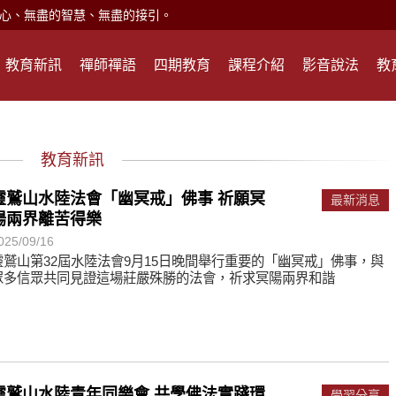
心、無盡的智慧、無盡的接引。
現。
心頭就開。
教育新訊
禪師禪語
四期教育
課程介紹
影音說法
教
何在？
遙，讓生命更寬廣。
惡業；正面積極樂觀，就是生活禪。
教育新訊
能沉澱，才能傾聽。
靈鷲山水陸法會「幽冥戒」佛事 祈願冥
最新消息
陽兩界離苦得樂
025/09/16
滅。
靈鷲山第32屆水陸法會9月15日晚間舉行重要的「幽冥戒」佛事，與
眾多信眾共同見證這場莊嚴殊勝的法會，祈求冥陽兩界和諧
心、無盡的智慧、無盡的接引。
現。
心頭就開。
靈鷲山水陸青年同樂會 共學佛法實踐環
何在？
學習分享