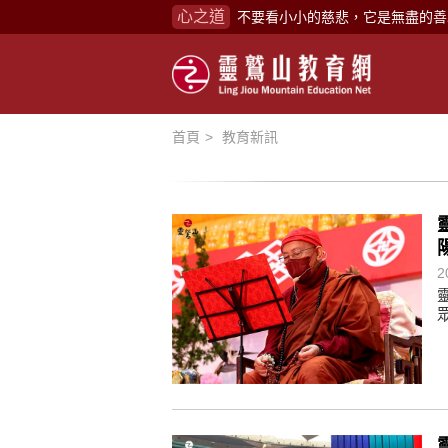
不要看小小的慈悲，它是無盡的善
心之道
禪修，讓思緒單純，讓靈性清楚顯
念頭在心頭，不舒服；轉個念頭，
煩惱如同下雨，當雨過天晴，雨復
首頁
教育新訊
懂得消化煩惱，便能讓生活自在逍
負面是惡業，消極是惡業，悲觀是
生命是不斷流動地，安靜下來，才
不執著、不妄想，當下即圓滿。
2
心不跟隨現下煩惱，不隨就不會生
學佛，就是學著拭去塵埃。
不要看小小的慈悲，它是無盡的善
禪修，讓思緒單純，讓靈性清楚顯
念頭在心頭，不舒服；轉個念頭，
煩惱如同下雨，當雨過天晴，雨復