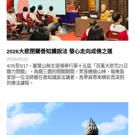
2026大悲閉關善知識說法 發心走向成佛之道
2026/05/22
4/26至5/17，靈鷲山無生道場舉行第十五屆「百萬大悲咒21日
願力閉關」。為期三週的閉關期間，梵音繚繞山林，每晚皆
安排一位法師擔任善知識說法講者，為學員帶來精彩而深刻
的佛法課程。
學習分享