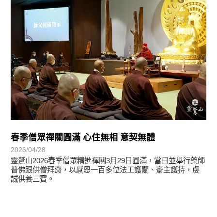
春季僧眾禪關圓滿 心住無相 意契無體
2026/04/28
靈鷲山2026春季僧眾精進禪關3月29日圓滿，當日並舉行藥師
普佛跟供僧拜齋，以感恩一百多位法工護關、齋主護持，虔
誠供養三寶。