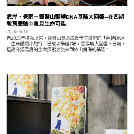
靠岸．覺醒－靈鷲山翻轉DNA基隆大回響--在四期
教育體驗中重見生命可能
2026/06/18
自2025年推動以來，靈鷲山慧命成長學院舉辦的「翻轉DNA
－生命體驗小旅行」已成功舉辦7場，獲得廣大回響。日前，
這趟充滿溫度的生命探索之旅來到依山傍海的基隆。
悅讀書香