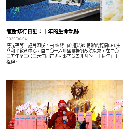
龍樹修行日記：十年的生命軌跡
2026/06/04
時光荏苒，歲月如梭。由 靈鷲山心道法師 創辦的龍樹EPL生
命和平教育中心，自二〇一六年盛夏揚帆啟航以來，在二〇
二五年至二〇二六年間正式迎來了意義非凡的「十週年」里
程碑。
學習分享