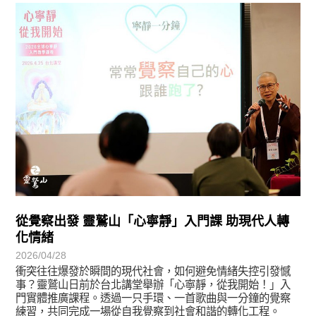
學習分享
從覺察出發 靈鷲山「心寧靜」入門課 助現代人轉
化情緒
2026/04/28
衝突往往爆發於瞬間的現代社會，如何避免情緒失控引發憾
事？靈鷲山日前於台北講堂舉辦「心寧靜，從我開始！」入
門實體推廣課程。透過一只手環、一首歌曲與一分鐘的覺察
練習，共同完成一場從自我覺察到社會和諧的轉化工程。