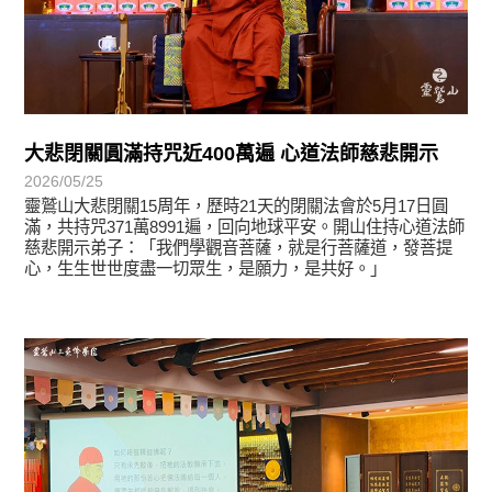
大悲閉關圓滿持咒近400萬遍 心道法師慈悲開示
2026/05/25
靈鷲山大悲閉關15周年，歷時21天的閉關法會於5月17日圓
滿，共持咒371萬8991遍，回向地球平安。開山住持心道法師
慈悲開示弟子：「我們學觀音菩薩，就是行菩薩道，發菩提
心，生生世世度盡一切眾生，是願力，是共好。」
學習分享