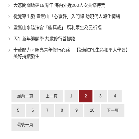
大悲閉關啟建15周年 海內外近200人次共修持咒
從覺察出發 靈鷲山「心寧靜」入門課 助現代人轉化情緒
靈鷲山水陸法會「幽冥戒」 廣利眾生為民祈福
丙午新年迎開學 共啟修行菩提路
十載願力，照亮青年修行心路｜【龍樹EPL生命和平大學習】
美好持續發生
最前一頁
上一頁
1
2
3
4
5
6
7
8
9
10
下一頁
最後一頁