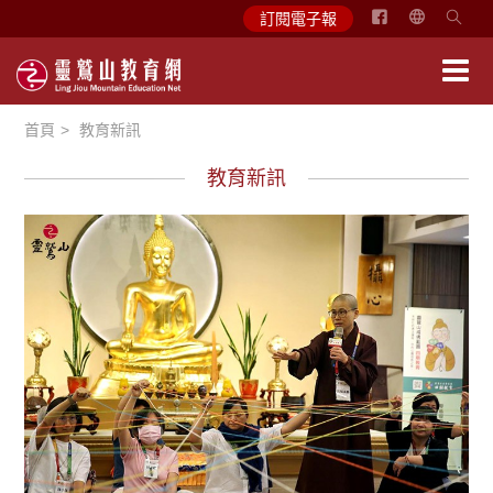
简
訂閱電子報
体
中
文
首頁
教育新訊
English
教育新訊
學習分享