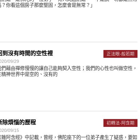
嗎？你看這個房子那麼堅固，怎麼會是無常？」
回到沒有時間的空性裡
正法眼-般若期
020/09/29
我們藉由禪修慢慢的讓自己能夠契入空性；我們的心性也叫做空性，
在精神世界中是空的、沒有的
斷除煩惱的歷程
初轉法-阿含期
020/09/15
《雜阿含經》中記載，曾經，佛陀座下的一位弟子產生了疑惑，要如