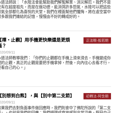
心道法師說：「水陸法會能幫助我們解冤解業、消災解厄。我們不是
只有在超度祖先，而是在做功德，能消弭許多怨氣，水陸可以把這些
怨氣全部都化為喜悅的天堂。我們在裡面幫他們懺悔，將在虛空當中
很多跟我們連結的記憶，慢慢由不好的轉成好的。
【禪‧止觀】用手機更快樂還是更煩
正法眼-般若期
惱？
020/09/11
心道法師教導我們：「你們的止觀都在手機上滑來滑去，手機變成你
們的止觀，真正的止觀是要把手機拿掉，然後，向內往心去看才行，
要看自己的心。」
【別想到白熊】，與【別中第二支箭】
初轉法-阿含期
020/09/11
如果我們去對負面事件做回應時，我們則會中了佛陀所說的「第二支
箭」，也就是我們的回應：我們順理成章地感到非常沮喪，厭惡自己