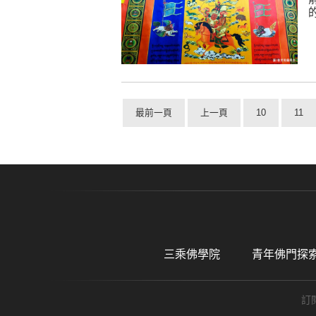
最前一頁
上一頁
10
11
三乘佛學院
青年佛門探
訂