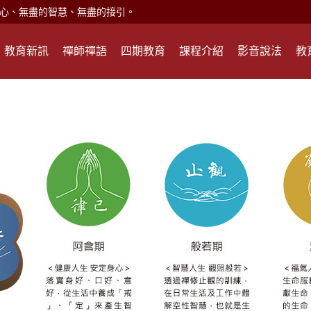
現。
心頭就開。
教育新訊
禪師禪語
四期教育
課程介紹
影音說法
教
何在？
遙，讓生命更寬廣。
惡業；正面積極樂觀，就是生活禪。
能沉澱，才能傾聽。
滅。
心、無盡的智慧、無盡的接引。
現。
心頭就開。
何在？