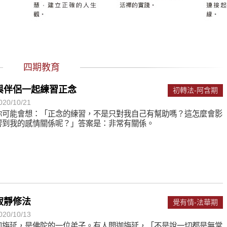
遙，讓生命更寬廣。
惡業；正面積極樂觀，就是生活禪。
能沉澱，才能傾聽。
四期教育
與伴侶一起練習正念
初轉法-阿含期
020/10/21
你可能會想：「正念的練習，不是只對我自己有幫助嗎？這怎麼會影
響到我的感情關係呢？」答案是：非常有關係。
寂靜修法
覺有情-法華期
020/10/13
迦旃延，是佛陀的一位弟子。有人問迦旃延，「不是說一切都是無常