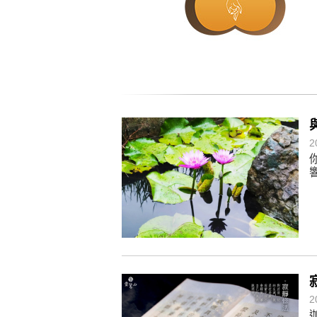
懂得消化煩惱，便能讓生活自在逍
負面是惡業，消極是惡業，悲觀是
生命是不斷流動地，安靜下來，才
不執著、不妄想，當下即圓滿。
2
2