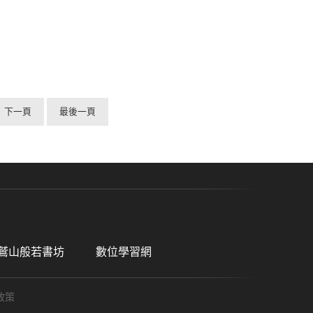
下一頁
最後一頁
鷲山般若書坊
數位學習網
政策