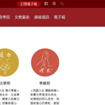
简
訂閱電子報
体
中
育學院
文教藝術
廣植福田
電子報
文
English