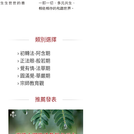
類別選擇
› 初轉法-阿含期
› 正法眼-般若期
› 覺有情-法華期
› 圓滿覺-華嚴期
› 宗師教育觀
推薦發表