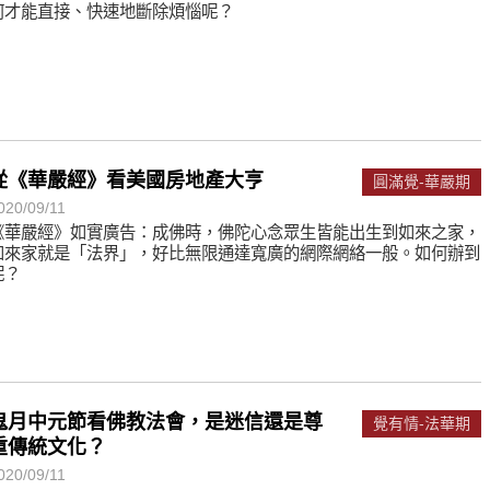
何才能直接、快速地斷除煩惱呢？
從《華嚴經》看美國房地產大亨
圓滿覺-華嚴期
020/09/11
《華嚴經》如實廣告：成佛時，佛陀心念眾生皆能出生到如來之家，
如來家就是「法界」，好比無限通達寬廣的網際網絡一般。如何辦到
呢？
鬼月中元節看佛教法會，是迷信還是尊
覺有情-法華期
重傳統文化？
020/09/11