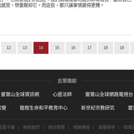
的感受，想要壓抑它。而這些，都只讓事情變得更糟。
12
13
14
15
16
17
18
19
志業連結
靈鷲山全球資訊網
心道法師
靈鷲山全球網路電視台
索營
龍樹生命和平教育中心
新世紀宗教研究
靈
閱電子報
|
聯絡我們
|
網站導覽
|
相關連結
|
版權聲明
|
個資