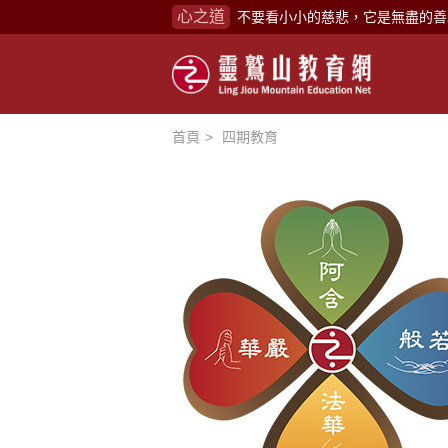
心之道
禪修，讓思緒單純，讓靈性清楚顯
念頭在心頭，不舒服；轉個念頭，
煩惱如同下雨，當雨過天晴，雨復
懂得消化煩惱，便能讓生活自在逍
首頁
四期教育
負面是惡業，消極是惡業，悲觀是
生命是不斷流動地，安靜下來，才
不執著、不妄想，當下即圓滿。
心不跟隨現下煩惱，不隨就不會生
學佛，就是學著拭去塵埃。
不要看小小的慈悲，它是無盡的善
禪修，讓思緒單純，讓靈性清楚顯
念頭在心頭，不舒服；轉個念頭，
煩惱如同下雨，當雨過天晴，雨復