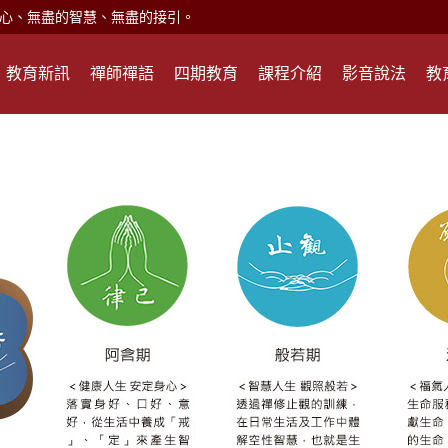
心、無盡的智慧、無盡的接引。
現。
教育新訊
禪師禪語
四期教育
課程介紹
影音說法
教
心頭就開。
何在？
遙，讓生命更寬廣。
惡業；正面積極樂觀，就是生活禪。
能沉澱，才能傾聽。
滅。
心、無盡的智慧、無盡的接引。
現。
心頭就開。