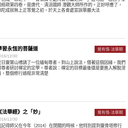
嚴經疏第四卷，是唐代．清涼國師 澄觀大師所作的。正好呼應了，
佛陀成就無上正等覺之初，於天上各會處宣說華嚴大法
學習永恆的菩薩道
覺有情-法華期
016/12/30
近日靈鷲山禮請了一位緬甸尊者，到山上說法，借著這個因緣，我們
跟尊者研討禪定的定學。尊者說：禪定的目標最後還是要進入解脫涅
盤，整個修行過程非常清楚
《法華經》之「妙」
覺有情-法華期
016/12/30
我記得師父在今年（2014）在閉關的時候，他特別提到靈骨塔修行