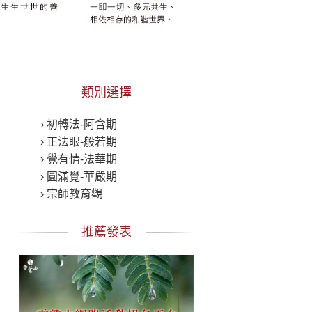
類別選擇
› 初轉法-阿含期
› 正法眼-般若期
› 覺有情-法華期
› 圓滿覺-華嚴期
› 宗師教育觀
推薦發表