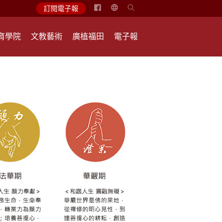
简
訂閱電子報
体
中
育學院
文教藝術
廣植福田
電子報
文
English