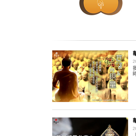
煩惱如同下雨，當雨過天晴，雨復
懂得消化煩惱，便能讓生活自在逍
負面是惡業，消極是惡業，悲觀是
生命是不斷流動地，安靜下來，才
不執著、不妄想，當下即圓滿。
2
2