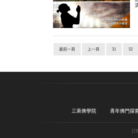
最前一頁
上一頁
31
32
三乘佛學院
青年佛門探
訂