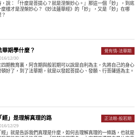
時，說：「什麼是菩提心？就是涅槃妙心。』那這一個「妙」，到底
什麼樣才是涅槃妙心？《妙法蓮華經》的「妙」，又是「妙」在哪
裡？
法華期學什麼？
覺有情-法華期
016/12/30
在四期教育裏，阿含期與般若期可以說是自利為主，先將自己的身心
整頓好了，到了法華期，就是以發起菩提心、發願、行菩薩道為主。
「經」是理解真理的路
正法眼-般若期
016/12/29
「經」就是告訴我們真理是什麼，如何去理解真理的一條路，也就是