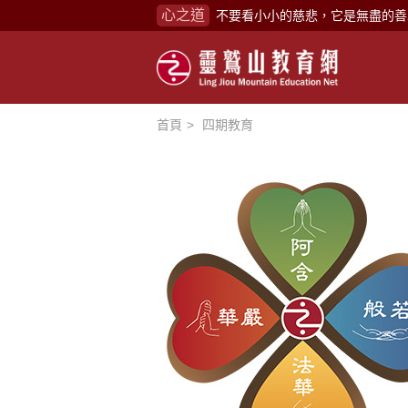
不要看小小的慈悲，它是無盡的善
心之道
禪修，讓思緒單純，讓靈性清楚顯
念頭在心頭，不舒服；轉個念頭，
煩惱如同下雨，當雨過天晴，雨復
首頁
四期教育
懂得消化煩惱，便能讓生活自在逍
負面是惡業，消極是惡業，悲觀是
生命是不斷流動地，安靜下來，才
不執著、不妄想，當下即圓滿。
心不跟隨現下煩惱，不隨就不會生
學佛，就是學著拭去塵埃。
不要看小小的慈悲，它是無盡的善
禪修，讓思緒單純，讓靈性清楚顯
念頭在心頭，不舒服；轉個念頭，