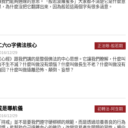
讓我們能夠通達的意思。「般若波羅蜜多」大家都不清楚它是什麼意
思，為什麼沒把它翻譯出來，因為般若這兩個字有很多涵意。
二六O字佛法核心
正法眼-般若期
016/12/29
《心經》跟我們講的是整個佛法的中心思想。它讓我們瞭解，什麼叫
做不生不滅？什麼叫做沒有煩惱？什麼叫做長生不老？什麼叫做沒有
輪回？什麼叫做遠離恐怖、顛倒、妄想？
戒是導航儀
初轉法-阿含期
016/12/29
「持戒」並不是要我們遵守硬梆梆的規範，而是透過培養善良的行為
習慣，能幫助自己遠離內心的雜染，改變容易產生問題的習性，導向