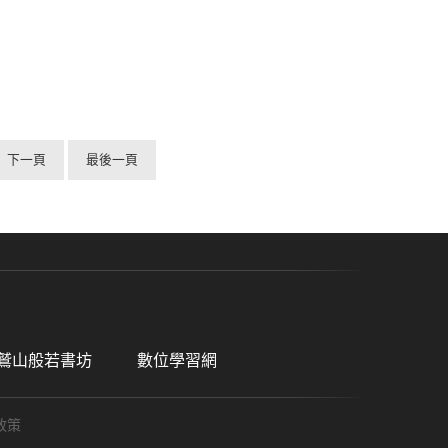
下一頁
最後一頁
鷲山般若書坊
數位學習網
政策