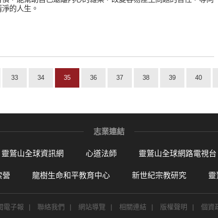
清淨的人生。
33
34
35
36
37
38
39
40
志業連結
靈鷲山全球資訊網
心道法師
靈鷲山全球網路電視台
索營
龍樹生命和平教育中心
新世紀宗教研究
靈
閱電子報
|
聯絡我們
|
網站導覽
|
相關連結
|
版權聲明
|
個資