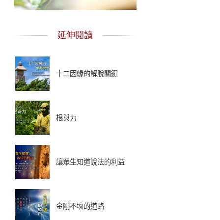
延伸閱讀
十二因緣的解脫關鍵
根與力
讓眾生知道說法的利益
金剛不壞的道路