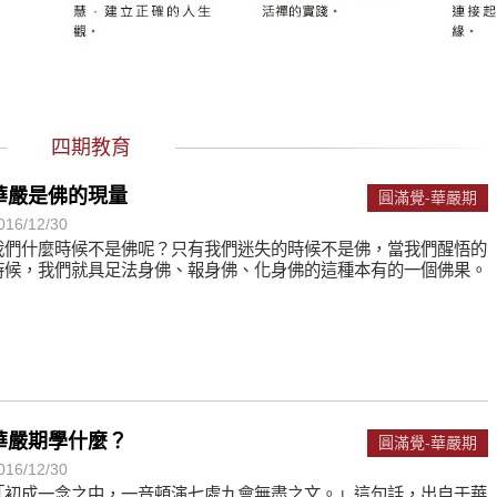
何在？
遙，讓生命更寬廣。
惡業；正面積極樂觀，就是生活禪。
能沉澱，才能傾聽。
四期教育
華嚴是佛的現量
圓滿覺-華嚴期
016/12/30
我們什麼時候不是佛呢？只有我們迷失的時候不是佛，當我們醒悟的
時候，我們就具足法身佛、報身佛、化身佛的這種本有的一個佛果。
華嚴期學什麼？
圓滿覺-華嚴期
016/12/30
「初成一念之中，一音頓演七處九會無盡之文。」這句話，出自于華