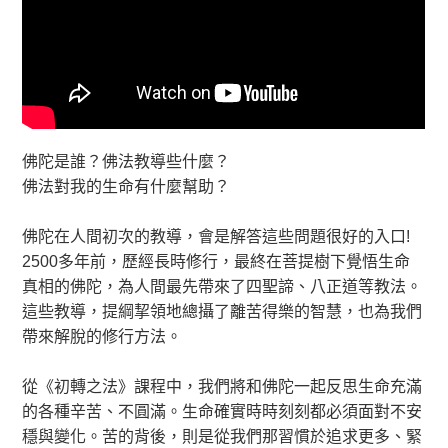
佛陀是誰？佛法教導些什麼？
佛法對我的生命有什麼幫助？
佛陀在人間初次的教導，會是解答這些問題很好的入口!
2500多年前，歷經長時修行，最終在菩提樹下覺悟生命
真相的佛陀，為人間最先帶來了四聖諦、八正道等教法。
這些教導，提綱挈領地總攝了離苦得樂的智慧，也為我們
帶來解脫的修行方法。
從《初轉之法》課程中，我們將和佛陀一起反思生命充滿
的各種辛苦、不圓滿。生命確實時時刻刻都必須面對不安
穩與變化。苦的背後，則是從我們那習慣於追求更多、緊