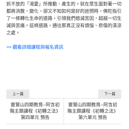
抓不放的「渴愛」所推動、產生的。就在眾生面對著一切
都將消散、變化，卻又不知如何是好的迷惘時，佛陀指引
了一條轉化生命的道路，引領我們熄滅苦因，超越一切生
滅與苦痛。這條道路，通往那真正沒有煩惱、悲傷的清涼
之處。
>>
觀看詳細課程與報名資訊
上一篇
下一篇
靈鷲山四期教育--阿含初
靈鷲山四期教育--阿含初
階主題課程《初轉之法》
階主題課程《初轉之法》
第四單元 預告
第六單元 預告