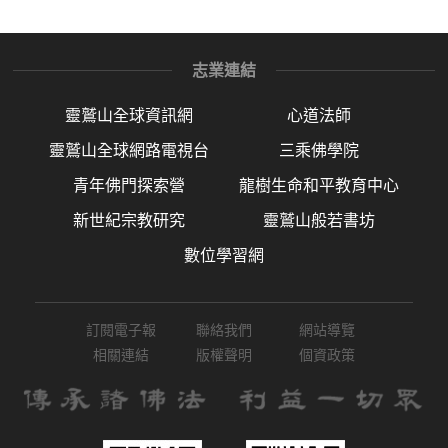
志業連結
靈鷲山全球資訊網
心道法師
靈鷲山全球網路電視台
三乘佛學院
青年佛門探索營
龍樹生命和平教育中心
新世紀宗教研究
靈鷲山般若書坊
數位學習網
訂閱電子報
聯絡我們
網站導覽
相關連結
版權聲明
個資政策