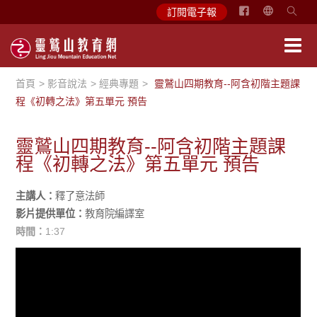
简
訂閱電子報
体
中
文
首頁
影音說法
經典專題
靈鷲山四期教育--阿含初階主題課
English
程《初轉之法》第五單元 預告
靈鷲山四期教育--阿含初階主題課
程《初轉之法》第五單元 預告
主講人：
釋了意法師
影片提供單位：
教育院編譯室
時間：
1:37