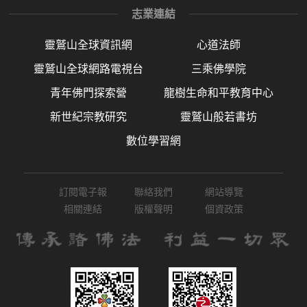
志業連結
靈鷲山全球資訊網
心道法師
靈鷲山全球網路電視台
三乘佛學院
青年佛門探索營
龍樹生命和平教育中心
新世紀宗教研究
靈鷲山般若書坊
數位學習網
訂閱電子報
聯絡我們
網站導覽
相關連結
版權聲明
個資政策