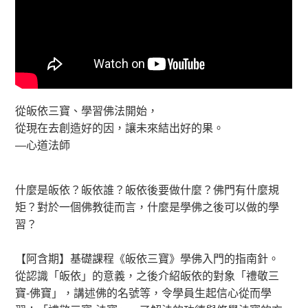
從皈依三寶、學習佛法開始，
從現在去創造好的因，讓未來結出好的果。
—心道法師
什麼是皈依？皈依誰？皈依後要做什麼？佛門有什麼規
矩？對於一個佛教徒而言，什麼是學佛之後可以做的學
習？
【阿含期】基礎課程《皈依三寶》學佛入門的指南針。
從認識「皈依」的意義，之後介紹皈依的對象「禮敬三
寶-佛寶」，講述佛的名號等，令學員生起信心從而學