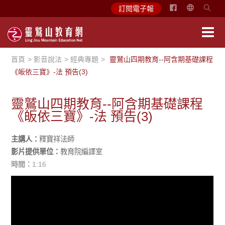
简
訂閱電子報
体
中
文
首頁
影音說法
經典專題
靈鷲山四期教育--阿含期基礎課程
English
《皈依三寶》-法 預告(3)
靈鷲山四期教育--阿含期基礎課程
《皈依三寶》-法 預告(3)
主講人：
釋寶祥法師
影片提供單位：
教育院編譯室
時間：
1:16