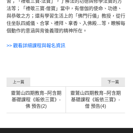
習；「禮敬三寶-法寶」，了解法的功德與修學法寶的方
法等；「禮敬三寶-僧寶」當中，有僧伽的使命、功德、
與恭敬之方；還有學習生活上的「佛門行儀」教授，從行
住坐臥四威儀、合掌、禮拜、拿香、入佛殿…等，瞭解每
個動作的意涵與背後義理的精神所在。
>>
觀看詳細課程與報名資訊
上一篇
下一篇
靈鷲山四期教育--阿含期
靈鷲山四期教育--阿含期
基礎課程《皈依三寶》-
基礎課程《皈依三寶》-
佛 預告(2)
僧 預告(4)