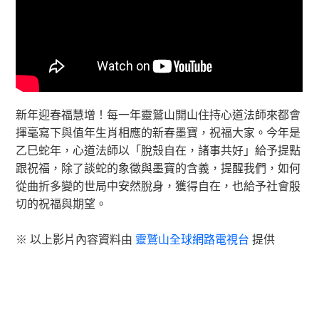
新年迎春福慧增！每一年靈鷲山開山住持心道法師來都會
揮毫寫下與值年生肖相應的新春墨寶，祝福大家。今年是
乙巳蛇年，心道法師以「脫殼自在，諸事共好」給予提點
跟祝福，除了談蛇的象徵與墨寶的含義，提醒我們，如何
從曲折多變的世局中安然脫身，獲得自在，也給予社會殷
切的祝福與期望。
※ 以上影片內容資料由
靈鷲山全球網路電視台
提供