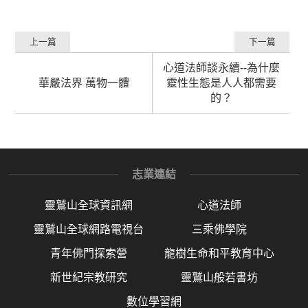
上一篇
下一篇
心道法師談永續--為什麼
華嚴法界 萬物一體
靈性生態是人人都需要
的？
志業連結
靈鷲山全球資訊網
心道法師
靈鷲山全球網路電視台
三乘佛學院
青年佛門探索營
龍樹生命和平教育中心
新世紀宗教研究
靈鷲山般若書坊
數位學習網