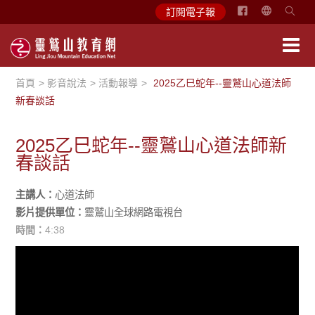
简
訂閱電子報
体
中
文
首頁
影音說法
活動報導
2025乙巳蛇年--靈鷲山心道法師
English
新春談話
2025乙巳蛇年--靈鷲山心道法師新
春談話
主講人：
心道法師
影片提供單位：
靈鷲山全球網路電視台
時間：
4:38