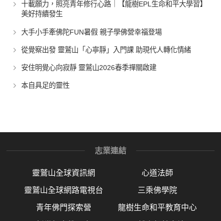
十載願力，照亮青年修行心路｜【龍樹EPL生命和平大學習】
美好持續發生
大手小手牽佛陀FUN暑假 親子學佛營幸福登場
從覺察出發 靈鷲山「心寧靜」入門課 助現代人轉化情緒
安住明覺心向寂靜 靈鷲山2026春季禪關啟建
本自具足的靈性
志業連結
靈鷲山全球資訊網
心道法師
靈鷲山全球網路電視台
三乘佛學院
青年佛門探索營
龍樹生命和平教育中心