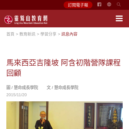
简
訂閱電子報
体
中
文
首頁
教育新訊
學習分享
訊息內容
English
馬來西亞吉隆坡 阿含初階營隊課程
回顧
圖 /
慧命成長學院
文 /
慧命成長學院
2015/11/20