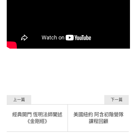
上一篇
下一篇
經典開門 恆明法師闡述
美國紐約 阿含初階營隊
《金剛經》
課程回顧